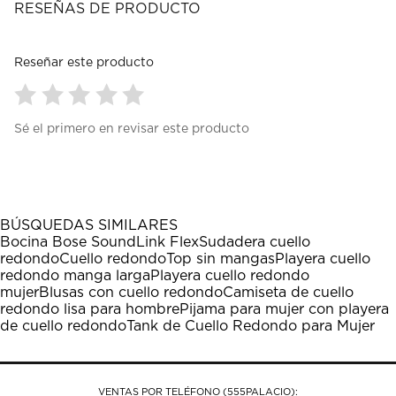
RESEÑAS DE PRODUCTO
Reseñar este producto
Seleccionar
Seleccionar
Seleccionar
Seleccionar
Seleccionar
Sé el primero en revisar este producto
para
para
para
para
para
calificar
calificar
calificar
calificar
calificar
el
el
el
el
el
artículo
artículo
artículo
artículo
artículo
con
con
con
con
con
1
2
3
4
5
BÚSQUEDAS SIMILARES
estrella
estrellas.
estrellas.
estrellas.
estrellas.
Bocina Bose SoundLink Flex
Sudadera cuello
Esta
Esta
Esta
Esta
Esta
redondo
Cuello redondo
Top sin mangas
Playera cuello
acción
acción
acción
acción
acción
redondo manga larga
Playera cuello redondo
abrirá
abrirá
abrirá
abrirá
abrirá
mujer
Blusas con cuello redondo
Camiseta de cuello
el
el
el
el
el
redondo lisa para hombre
Pijama para mujer con playera
formulario
formulario
formulario
formulario
formulario
de cuello redondo
Tank de Cuello Redondo para Mujer
de
de
de
de
de
envío.
envío.
envío.
envío.
envío.
VENTAS POR TELÉFONO (555PALACIO):