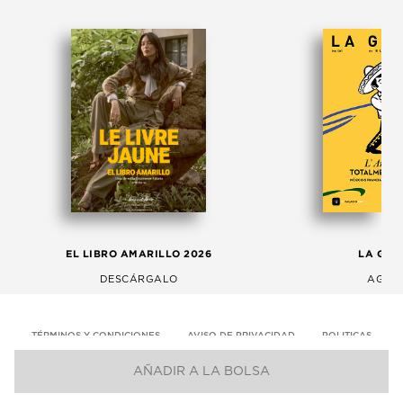
EL LIBRO AMARILLO 2026
LA GAC
DESCÁRGALO
AGOS
TÉRMINOS Y CONDICIONES
AVISO DE PRIVACIDAD
POLITICAS
AÑADIR A LA BOLSA