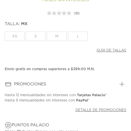
MESES SIN INTERESES
(0)
Sin
puntuación.
TALLA:
MX
Enlace
en
la
XS
S
M
L
misma
página.
GUÍA DE TALLAS
Envío gratis en compras superiores a $399.00 M.N.
PROMOCIONES
Tarjetas Palacio
Hasta
12 mensualidades
sin intereses con
*
PayPal
Hasta
9 mensualidades
sin intereses con
*
DETALLE DE PROMOCIONES
PUNTOS PALACIO