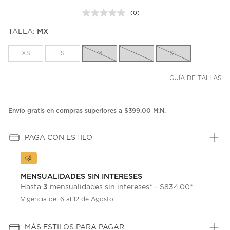
(0)
Sin
puntuación.
TALLA:
MX
Enlace
en
la
XS
S
M
L
XL
misma
página.
GUÍA DE TALLAS
Envío gratis en compras superiores a $399.00 M.N.
PAGA CON ESTILO
MENSUALIDADES SIN INTERESES
3
Hasta
mensualidades sin intereses* - $834.00*
Vigencia del 6 al 12 de Agosto
MÁS ESTILOS PARA PAGAR