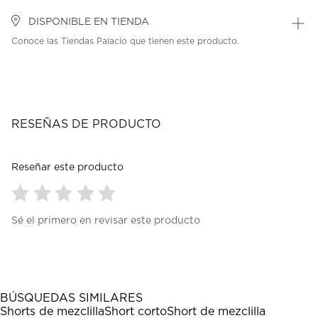
DISPONIBLE EN TIENDA
Conoce las Tiendas Palacio que tienen este producto.
RESEÑAS DE PRODUCTO
Reseñar este producto
Seleccionar
Seleccionar
Seleccionar
Seleccionar
Seleccionar
Sé el primero en revisar este producto
para
para
para
para
para
calificar
calificar
calificar
calificar
calificar
el
el
el
el
el
artículo
artículo
artículo
artículo
artículo
con
con
con
con
con
1
2
3
4
5
BÚSQUEDAS SIMILARES
estrella
estrellas.
estrellas.
estrellas.
estrellas.
Shorts de mezclilla
Short corto
Short de mezclilla
Esta
Esta
Esta
Esta
Esta