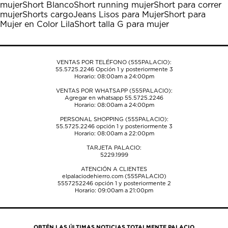
mujer
Short Blanco
Short running mujer
Short para correr
acción
acción
acción
acción
acción
mujer
Shorts cargo
Jeans Lisos para Mujer
Short para
abrirá
abrirá
abrirá
abrirá
abrirá
Mujer en Color Lila
Short talla G para mujer
el
el
el
el
el
formulario
formulario
formulario
formulario
formulario
de
de
de
de
de
envío.
envío.
envío.
envío.
envío.
VENTAS POR TELÉFONO (555PALACIO):
55.5725.2246
Opción 1 y posteriormente 3
Horario: 08:00am a 24:00pm
VENTAS POR WHATSAPP (555PALACIO):
Agregar en whatsapp 55.5725.2246
Horario: 08:00am a 24:00pm
PERSONAL SHOPPING (555PALACIO):
55.5725.2246
opción 1 y posteriormente 3
Horario: 08:00am a 22:00pm
TARJETA PALACIO:
5229.1999
ATENCIÓN A CLIENTES
elpalaciodehierro.com (555PALACIO)
5557252246
opción 1 y posteriormente 2
Horario: 09:00am a 21:00pm
OBTÉN LAS ÚLTIMAS NOTICIAS TOTALMENTE PALACIO