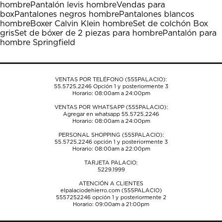
hombre
Pantalón levis hombre
Vendas para
acción
acción
acción
acción
acción
box
Pantalones negros hombre
Pantalones blancos
abrirá
abrirá
abrirá
abrirá
abrirá
hombre
Boxer Calvin Klein hombre
Set de colchón Box
el
el
el
el
el
gris
Set de bóxer de 2 piezas para hombre
Pantalón para
formulario
formulario
formulario
formulario
formulario
hombre Springfield
de
de
de
de
de
envío.
envío.
envío.
envío.
envío.
VENTAS POR TELÉFONO (555PALACIO):
55.5725.2246
Opción 1 y posteriormente 3
Horario: 08:00am a 24:00pm
VENTAS POR WHATSAPP (555PALACIO):
Agregar en whatsapp 55.5725.2246
Horario: 08:00am a 24:00pm
PERSONAL SHOPPING (555PALACIO):
55.5725.2246
opción 1 y posteriormente 3
Horario: 08:00am a 22:00pm
TARJETA PALACIO:
5229.1999
ATENCIÓN A CLIENTES
elpalaciodehierro.com (555PALACIO)
5557252246
opción 1 y posteriormente 2
Horario: 09:00am a 21:00pm