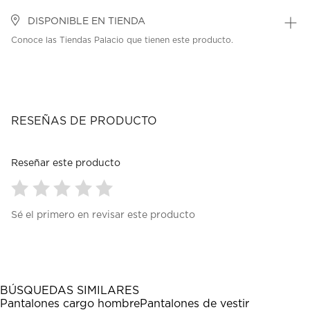
DISPONIBLE EN TIENDA
Conoce las Tiendas Palacio que tienen este producto.
RESEÑAS DE PRODUCTO
Reseñar este producto
Seleccionar
Seleccionar
Seleccionar
Seleccionar
Seleccionar
Sé el primero en revisar este producto
para
para
para
para
para
calificar
calificar
calificar
calificar
calificar
el
el
el
el
el
artículo
artículo
artículo
artículo
artículo
con
con
con
con
con
1
2
3
4
5
BÚSQUEDAS SIMILARES
estrella
estrellas.
estrellas.
estrellas.
estrellas.
Pantalones cargo hombre
Pantalones de vestir
Esta
Esta
Esta
Esta
Esta