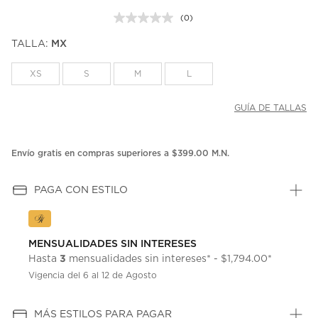
(0)
Sin
puntuación.
TALLA:
MX
Enlace
en
la
XS
S
M
L
misma
página.
GUÍA DE TALLAS
Envío gratis en compras superiores a $399.00 M.N.
PAGA CON ESTILO
MENSUALIDADES SIN INTERESES
3
Hasta
mensualidades sin intereses* - $1,794.00*
Vigencia del 6 al 12 de Agosto
MÁS ESTILOS PARA PAGAR