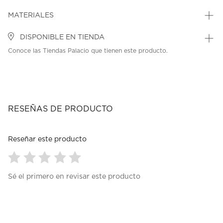
MATERIALES
DISPONIBLE EN TIENDA
Conoce las Tiendas Palacio que tienen este producto.
RESEÑAS DE PRODUCTO
Reseñar este producto
Seleccionar
Seleccionar
Seleccionar
Seleccionar
Seleccionar
Sé el primero en revisar este producto
para
para
para
para
para
calificar
calificar
calificar
calificar
calificar
el
el
el
el
el
artículo
artículo
artículo
artículo
artículo
con
con
con
con
con