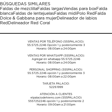
1
2
3
4
5
BÚSQUEDAS SIMILARES
estrella
estrellas.
estrellas.
estrellas.
estrellas.
Faldas de mezclilla
Faldas largas
Vendas para box
Falda
Esta
Esta
Esta
Esta
Esta
blanca
Faldas de lentejuelas
Faldas midi
Polo Red
Falda
acción
acción
acción
acción
acción
Dolce & Gabbana para mujer
Delineador de labios
abrirá
abrirá
abrirá
abrirá
abrirá
Red
Delineador Red Coral
el
el
el
el
el
formulario
formulario
formulario
formulario
formulario
de
de
de
de
de
envío.
envío.
envío.
envío.
envío.
VENTAS POR TELÉFONO (555PALACIO):
55.5725.2246
Opción 1 y posteriormente 3
Horario: 08:00am a 24:00pm
VENTAS POR WHATSAPP (555PALACIO):
Agregar en whatsapp 55.5725.2246
Horario: 08:00am a 24:00pm
PERSONAL SHOPPING (555PALACIO):
55.5725.2246
opción 1 y posteriormente 3
Horario: 08:00am a 22:00pm
TARJETA PALACIO:
5229.1999
ATENCIÓN A CLIENTES
elpalaciodehierro.com (555PALACIO)
5557252246
opción 1 y posteriormente 2
Horario: 09:00am a 21:00pm