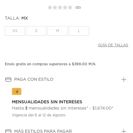
(0)
Sin
puntuación.
TALLA:
MX
Enlace
en
la
XS
S
M
L
misma
página.
GUÍA DE TALLAS
Envío gratis en compras superiores a $399.00 M.N.
PAGA CON ESTILO
MENSUALIDADES SIN INTERESES
3
Hasta
mensualidades sin intereses* - $1,674.00*
Vigencia del 6 al 12 de Agosto
MÁS ESTILOS PARA PAGAR