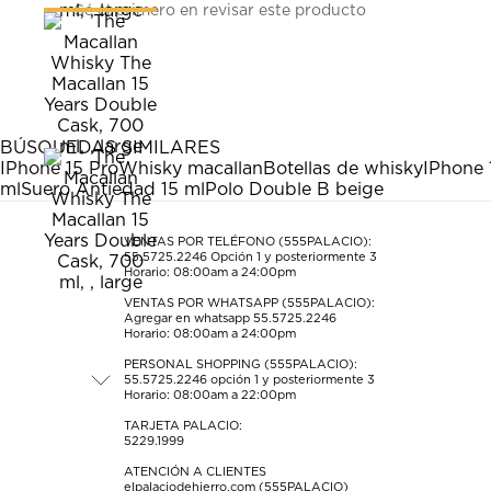
Sé el primero en revisar este producto
para
para
para
para
para
calificar
calificar
calificar
calificar
calificar
el
el
el
el
el
artículo
artículo
artículo
artículo
artículo
con
con
con
con
con
1
2
3
4
5
estrella
estrellas.
estrellas.
estrellas.
estrellas.
BÚSQUEDAS SIMILARES
Esta
Esta
Esta
Esta
Esta
IPhone 15 Pro
Whisky macallan
Botellas de whisky
IPhone 
acción
acción
acción
acción
acción
ml
Suero Antiedad 15 ml
Polo Double B beige
abrirá
abrirá
abrirá
abrirá
abrirá
el
el
el
el
el
formulario
formulario
formulario
formulario
formulario
VENTAS POR TELÉFONO (555PALACIO):
55.5725.2246
Opción 1 y posteriormente 3
de
de
de
de
de
Horario: 08:00am a 24:00pm
envío.
envío.
envío.
envío.
envío.
VENTAS POR WHATSAPP (555PALACIO):
Agregar en whatsapp 55.5725.2246
Horario: 08:00am a 24:00pm
PERSONAL SHOPPING (555PALACIO):
55.5725.2246
opción 1 y posteriormente 3
Horario: 08:00am a 22:00pm
TARJETA PALACIO:
5229.1999
ATENCIÓN A CLIENTES
elpalaciodehierro.com (555PALACIO)