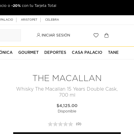
-20%
ocio o
jeta Palacio
con tu Tarjeta Total
 PALACIO
ARISTOPET
CELEBRA
INICIAR SESIÓN
ÓNICA
GOURMET
DEPORTES
CASA PALACIO
TANE
THE MACALLAN
Whisky The Macallan 15 Years Double Cask,
700 ml
$4,125.00
Disponible
(0)
Sin
puntuación.