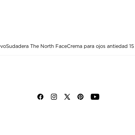
evo
Sudadera The North Face
Crema para ojos antiedad 15
f
i
p
y