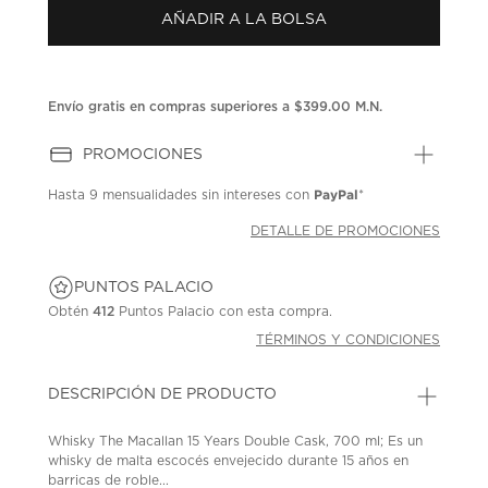
Enlace
AÑADIR A LA BOLSA
en
la
misma
página.
Envío gratis en compras superiores a $399.00 M.N.
PROMOCIONES
PayPal
Hasta
9 mensualidades
sin intereses con
*
DETALLE DE PROMOCIONES
PUNTOS PALACIO
Obtén
412
Puntos Palacio con esta compra.
TÉRMINOS Y CONDICIONES
DESCRIPCIÓN DE PRODUCTO
Whisky The Macallan 15 Years Double Cask, 700 ml; Es un
whisky de malta escocés envejecido durante 15 años en
barricas de roble...