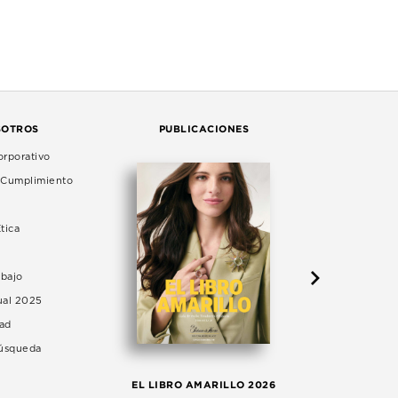
SOTROS
PUBLICACIONES
rporativo
e Cumplimiento
tica
abajo
ual 2025
dad
Búsqueda
LA 
EL LIBRO AMARILLO 2026
AG