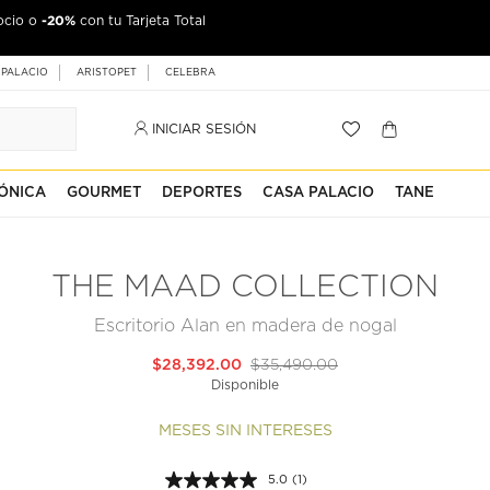
-20%
ocio o
con tu Tarjeta Total
 PALACIO
ARISTOPET
CELEBRA
INICIAR SESIÓN
ÓNICA
GOURMET
DEPORTES
CASA PALACIO
TANE
THE MAAD COLLECTION
Escritorio Alan en madera de nogal
$28,392.00
$35,490.00
Disponible
MESES SIN INTERESES
5.0
(1)
Lea