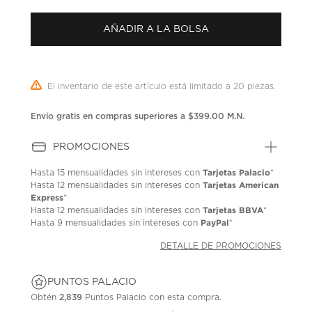
1
reseña.
AÑADIR A LA BOLSA
Enlace
en
la
misma
página.
El inventario de este artículo está limitado a 20 piezas.
Envío gratis en compras superiores a $399.00 M.N.
PROMOCIONES
Tarjetas Palacio
Hasta
15 mensualidades
sin intereses con
*
Tarjetas American
Hasta
12 mensualidades
sin intereses con
Express
*
Tarjetas BBVA
Hasta
12 mensualidades
sin intereses con
*
PayPal
Hasta
9 mensualidades
sin intereses con
*
DETALLE DE PROMOCIONES
PUNTOS PALACIO
Obtén
2,839
Puntos Palacio con esta compra.