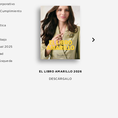
rporativo
e Cumplimiento
tica
abajo
ual 2025
dad
Búsqueda
LA 
EL LIBRO AMARILLO 2026
AG
DESCÁRGALO