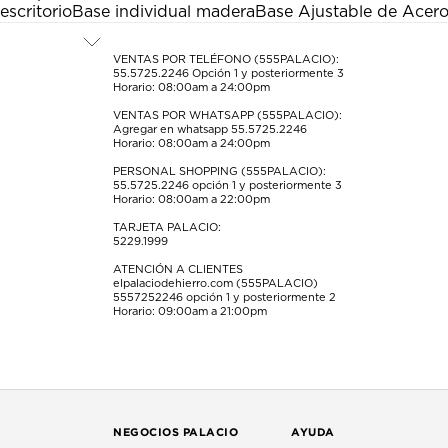
escritorio
Base individual madera
Base Ajustable de Acer
VENTAS POR TELÉFONO (555PALACIO):
55.5725.2246
Opción 1 y posteriormente 3
Horario: 08:00am a 24:00pm
VENTAS POR WHATSAPP (555PALACIO):
Agregar en whatsapp 55.5725.2246
Horario: 08:00am a 24:00pm
PERSONAL SHOPPING (555PALACIO):
55.5725.2246
opción 1 y posteriormente 3
Horario: 08:00am a 22:00pm
TARJETA PALACIO:
5229.1999
ATENCIÓN A CLIENTES
elpalaciodehierro.com (555PALACIO)
5557252246
opción 1 y posteriormente 2
Horario: 09:00am a 21:00pm
NEGOCIOS PALACIO
AYUDA