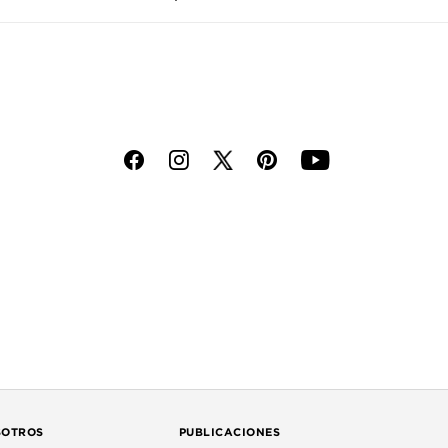
f
i
p
y
SOTROS
PUBLICACIONES