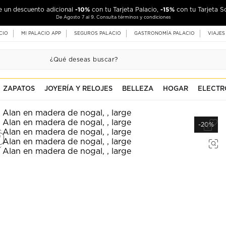
-10%
-15%
de un descuento adicional
con tu Tarjeta Palacio,
con tu Tarjeta S
De Agosto 7 al 9. Consulta términos y condiciones
CIO
MI PALACIO APP
SEGUROS PALACIO
GASTRONOMÍA PALACIO
VIAJES
ZAPATOS
JOYERÍA Y RELOJES
BELLEZA
HOGAR
ELECTR
-20%