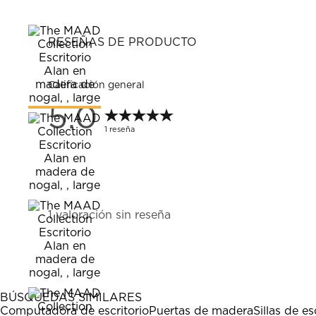
RESEÑAS DE PRODUCTO
Calificación general
5.0
1 reseña
1
1 valoración sin reseña
a
0
de
1
Reseña.
BÚSQUEDAS SIMILARES
Computadora de escritorio
Puertas de madera
Sillas de es