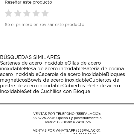
Reseñar este producto
Seleccionar
Seleccionar
Seleccionar
Seleccionar
Seleccionar
Sé el primero en revisar este producto
para
para
para
para
para
calificar
calificar
calificar
calificar
calificar
el
el
el
el
el
artículo
artículo
artículo
artículo
artículo
con
con
con
con
con
1
2
3
4
5
BÚSQUEDAS SIMILARES
estrella
estrellas.
estrellas.
estrellas.
estrellas.
Sartenes de acero inoxidable
Ollas de acero
Esta
Esta
Esta
Esta
Esta
inoxidable
Mesa de acero inoxidable
Batería de cocina
acción
acción
acción
acción
acción
acero inoxidable
Cacerola de acero inoxidable
Bloques
abrirá
abrirá
abrirá
abrirá
abrirá
magnéticos
Bowls de acero inoxidable
Cubiertos de
el
el
el
el
el
postre de acero inoxidable
Cubiertos Perle de acero
formulario
formulario
formulario
formulario
formulario
inoxidable
Set de Cuchillos con Bloque
de
de
de
de
de
envío.
envío.
envío.
envío.
envío.
VENTAS POR TELÉFONO (555PALACIO):
55.5725.2246
Opción 1 y posteriormente 3
Horario: 08:00am a 24:00pm
VENTAS POR WHATSAPP (555PALACIO):