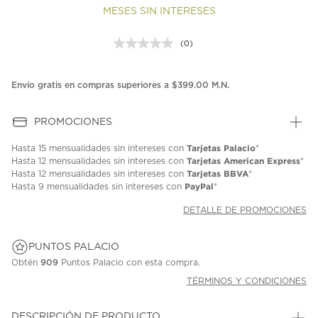
MESES SIN INTERESES
(0)
Sin
puntuación.
Enlace
en
Envío gratis en compras superiores a $399.00 M.N.
la
misma
página.
PROMOCIONES
Tarjetas Palacio
Hasta
15 mensualidades
sin intereses con
*
Tarjetas American Express
Hasta
12 mensualidades
sin intereses con
*
Tarjetas BBVA
Hasta
12 mensualidades
sin intereses con
*
PayPal
Hasta
9 mensualidades
sin intereses con
*
DETALLE DE PROMOCIONES
PUNTOS PALACIO
Obtén
909
Puntos Palacio con esta compra.
TÉRMINOS Y CONDICIONES
DESCRIPCIÓN DE PRODUCTO