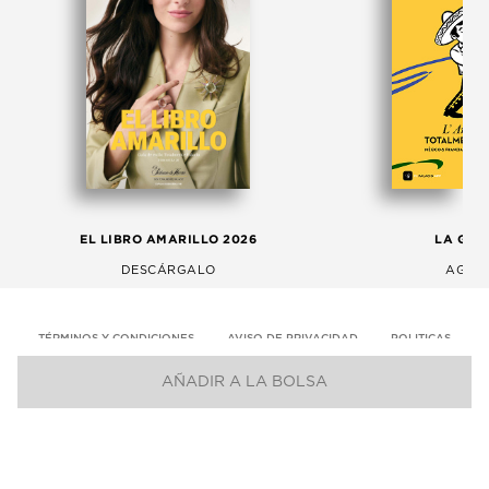
EL LIBRO AMARILLO 2026
LA GAC
DESCÁRGALO
AGOS
TÉRMINOS Y CONDICIONES
AVISO DE PRIVACIDAD
POLITICAS
AÑADIR A LA BOLSA