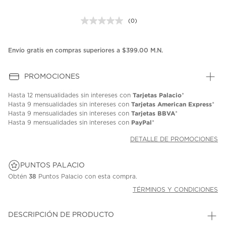
(0)
Sin
puntuación.
Enlace
en
Envío gratis en compras superiores a $399.00 M.N.
la
misma
página.
PROMOCIONES
Tarjetas Palacio
Hasta
12 mensualidades
sin intereses con
*
Tarjetas American Express
Hasta
9 mensualidades
sin intereses con
*
Tarjetas BBVA
Hasta
9 mensualidades
sin intereses con
*
PayPal
Hasta
9 mensualidades
sin intereses con
*
DETALLE DE PROMOCIONES
PUNTOS PALACIO
Obtén
38
Puntos Palacio con esta compra.
TÉRMINOS Y CONDICIONES
DESCRIPCIÓN DE PRODUCTO