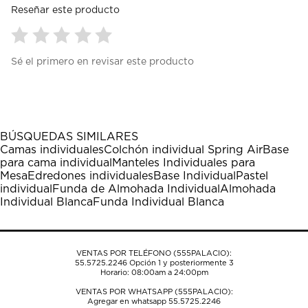
Reseñar este producto
Seleccionar
Seleccionar
Seleccionar
Seleccionar
Seleccionar
Sé el primero en revisar este producto
para
para
para
para
para
calificar
calificar
calificar
calificar
calificar
el
el
el
el
el
artículo
artículo
artículo
artículo
artículo
con
con
con
con
con
1
2
3
4
5
BÚSQUEDAS SIMILARES
estrella
estrellas.
estrellas.
estrellas.
estrellas.
Camas individuales
Colchón individual Spring Air
Base
Esta
Esta
Esta
Esta
Esta
para cama individual
Manteles Individuales para
acción
acción
acción
acción
acción
Mesa
Edredones individuales
Base Individual
Pastel
abrirá
abrirá
abrirá
abrirá
abrirá
individual
Funda de Almohada Individual
Almohada
el
el
el
el
el
Individual Blanca
Funda Individual Blanca
formulario
formulario
formulario
formulario
formulario
de
de
de
de
de
envío.
envío.
envío.
envío.
envío.
VENTAS POR TELÉFONO (555PALACIO):
55.5725.2246
Opción 1 y posteriormente 3
Horario: 08:00am a 24:00pm
VENTAS POR WHATSAPP (555PALACIO):
Agregar en whatsapp 55.5725.2246