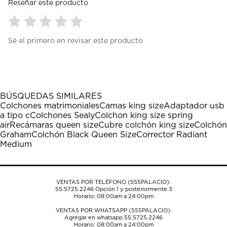
Reseñar este producto
Seleccionar
Seleccionar
Seleccionar
Seleccionar
Seleccionar
Sé el primero en revisar este producto
para
para
para
para
para
calificar
calificar
calificar
calificar
calificar
el
el
el
el
el
artículo
artículo
artículo
artículo
artículo
con
con
con
con
con
1
2
3
4
5
BÚSQUEDAS SIMILARES
estrella
estrellas.
estrellas.
estrellas.
estrellas.
Colchones matrimoniales
Camas king size
Adaptador usb
Esta
Esta
Esta
Esta
Esta
a tipo c
Colchones Sealy
Colchon king size spring
acción
acción
acción
acción
acción
air
Recámaras queen size
Cubre colchón king size
Colchón
abrirá
abrirá
abrirá
abrirá
abrirá
Graham
Colchón Black Queen Size
Corrector Radiant
el
el
el
el
el
Medium
formulario
formulario
formulario
formulario
formulario
de
de
de
de
de
envío.
envío.
envío.
envío.
envío.
VENTAS POR TELÉFONO (555PALACIO):
55.5725.2246
Opción 1 y posteriormente 3
Horario: 08:00am a 24:00pm
VENTAS POR WHATSAPP (555PALACIO):
Agregar en whatsapp 55.5725.2246
Horario: 08:00am a 24:00pm