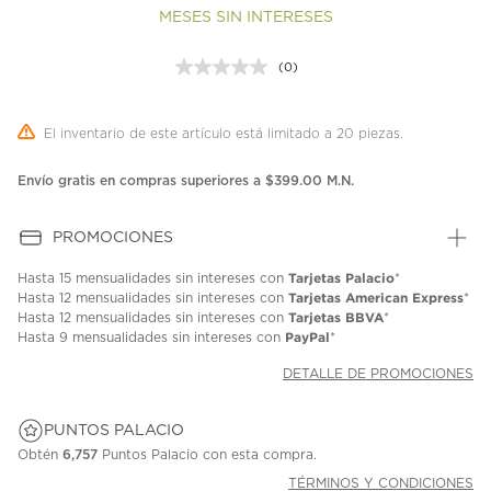
MESES SIN INTERESES
(0)
Sin
puntuación.
Enlace
en
El inventario de este artículo está limitado a 20 piezas.
la
misma
página.
Envío gratis en compras superiores a $399.00 M.N.
PROMOCIONES
Tarjetas Palacio
Hasta
15 mensualidades
sin intereses con
*
Tarjetas American Express
Hasta
12 mensualidades
sin intereses con
*
Tarjetas BBVA
Hasta
12 mensualidades
sin intereses con
*
PayPal
Hasta
9 mensualidades
sin intereses con
*
DETALLE DE PROMOCIONES
PUNTOS PALACIO
Obtén
6,757
Puntos Palacio con esta compra.
TÉRMINOS Y CONDICIONES