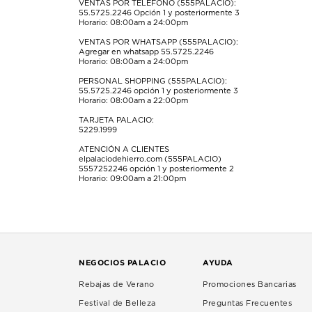
formulario
formulario
formulario
formulario
formulario
VENTAS POR TELÉFONO (555PALACIO):
55.5725.2246
Opción 1 y posteriormente 3
de
de
de
de
de
Horario: 08:00am a 24:00pm
envío.
envío.
envío.
envío.
envío.
VENTAS POR WHATSAPP (555PALACIO):
Agregar en whatsapp 55.5725.2246
Horario: 08:00am a 24:00pm
PERSONAL SHOPPING (555PALACIO):
55.5725.2246
opción 1 y posteriormente 3
Horario: 08:00am a 22:00pm
TARJETA PALACIO:
5229.1999
ATENCIÓN A CLIENTES
elpalaciodehierro.com (555PALACIO)
5557252246
opción 1 y posteriormente 2
Horario: 09:00am a 21:00pm
NEGOCIOS PALACIO
AYUDA
Rebajas de Verano
Promociones Bancarias
Festival de Belleza
Preguntas Frecuentes