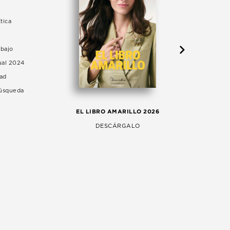
tica
abajo
ual 2024
dad
Búsqueda
LA 
EL LIBRO AMARILLO 2026
AG
DESCÁRGALO