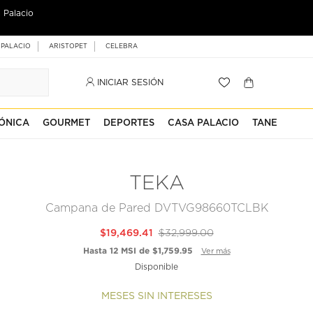
 Palacio
 PALACIO
ARISTOPET
CELEBRA
INICIAR SESIÓN
ÓNICA
GOURMET
DEPORTES
CASA PALACIO
TANE
TEKA
Campana de Pared DVTVG98660TCLBK
$19,469.41
$32,999.00
Hasta 12 MSI de $1,759.95
Ver más
Disponible
MESES SIN INTERESES