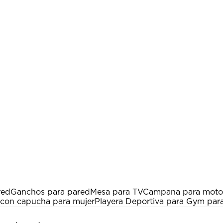
red
Ganchos para pared
Mesa para TV
Campana para motoc
 con capucha para mujer
Playera Deportiva para Gym par