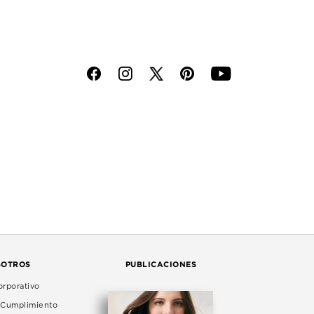
f
i
p
y
SOTROS
PUBLICACIONES
rporativo
e Cumplimiento