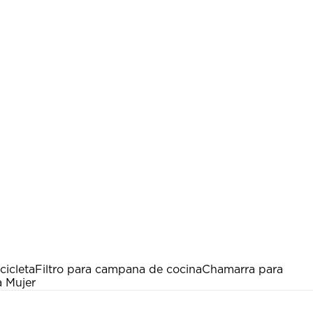
icleta
Filtro para campana de cocina
Chamarra para
a Mujer