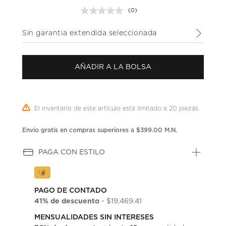
(0)
Sin
puntuación.
Enlace
Sin garantia extendida seleccionada
en
la
misma
página.
AÑADIR A LA BOLSA
El inventario de este artículo está limitado a 20 piezas.
Envío gratis en compras superiores a $399.00 M.N.
PAGA CON ESTILO
PAGO DE CONTADO
41% de descuento
- $19,469.41
MENSUALIDADES SIN INTERESES