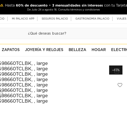
AS
60% de descuento
3 mensualidades sin intereses
. Hasta
+
con tu Tarjeta
De Julio 24 a agosto 16. Consulta términos y condiciones
CIO
MI PALACIO APP
SEGUROS PALACIO
GASTRONOMÍA PALACIO
VIAJES
ZAPATOS
JOYERÍA Y RELOJES
BELLEZA
HOGAR
ELECTR
-41%