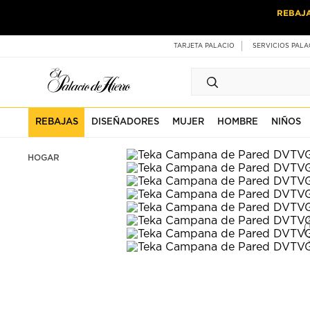
Ir
Ir
REBAJ
al
al
contenido
contenido
principal
de
TARJETA PALACIO
SERVICIOS PALA
pie
de
página
REBAJAS
DISEÑADORES
MUJER
HOMBRE
NIÑOS
HOGAR