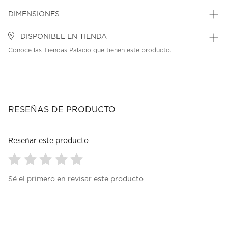
DIMENSIONES
DISPONIBLE EN TIENDA
Conoce las Tiendas Palacio que tienen este producto.
RESEÑAS DE PRODUCTO
Reseñar este producto
Seleccionar
Seleccionar
Seleccionar
Seleccionar
Seleccionar
Sé el primero en revisar este producto
para
para
para
para
para
calificar
calificar
calificar
calificar
calificar
el
el
el
el
el
artículo
artículo
artículo
artículo
artículo
con
con
con
con
con