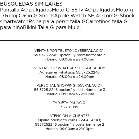
1
2
3
4
5
BÚSQUEDAS SIMILARES
estrella
estrellas.
estrellas.
estrellas.
estrellas.
Pantalla 40 pulgadas
Moto G 55
Tv 40 pulgadas
Moto g
Esta
Esta
Esta
Esta
Esta
17
Reloj Casio G Shock
Apple Watch SE 40 mm
G-Shock
acción
acción
acción
acción
acción
smartwatch
Ropa para perro talla G
Calcetines talla G
abrirá
abrirá
abrirá
abrirá
abrirá
para niño
Bikini Talla G para Mujer
el
el
el
el
el
formulario
formulario
formulario
formulario
formulario
de
de
de
de
de
envío.
envío.
envío.
envío.
envío.
VENTAS POR TELÉFONO (555PALACIO):
55.5725.2246
Opción 1 y posteriormente 3
Horario: 08:00am a 24:00pm
VENTAS POR WHATSAPP (555PALACIO):
Agregar en whatsapp 55.5725.2246
Horario: 08:00am a 24:00pm
PERSONAL SHOPPING (555PALACIO):
55.5725.2246
opción 1 y posteriormente 3
Horario: 08:00am a 22:00pm
TARJETA PALACIO:
5229.1999
ATENCIÓN A CLIENTES
elpalaciodehierro.com (555PALACIO)
5557252246
opción 1 y posteriormente 2
Horario: 09:00am a 21:00pm