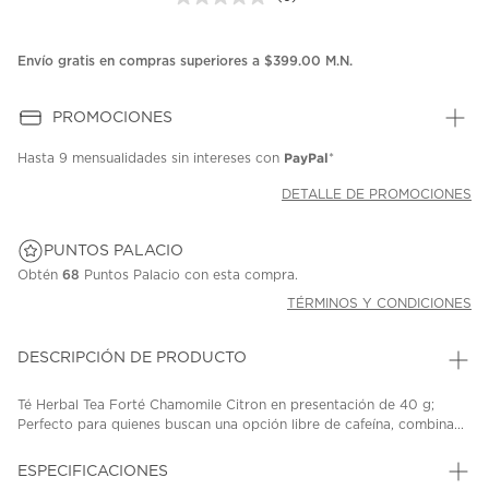
Sin
puntuación.
Enlace
en
Envío gratis en compras superiores a $399.00 M.N.
la
misma
página.
PROMOCIONES
PayPal
Hasta
9 mensualidades
sin intereses con
*
DETALLE DE PROMOCIONES
PUNTOS PALACIO
Obtén
68
Puntos Palacio con esta compra.
TÉRMINOS Y CONDICIONES
DESCRIPCIÓN DE PRODUCTO
Té Herbal Tea Forté Chamomile Citron en presentación de 40 g;
Perfecto para quienes buscan una opción libre de cafeína, combina...
ESPECIFICACIONES