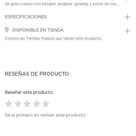
de gran cuerpo con betabel, jengibre, ginseng y polvo de ma...
ESPECIFICACIONES
DISPONIBLE EN TIENDA
Conoce las Tiendas Palacio que tienen este producto.
RESEÑAS DE PRODUCTO
Reseñar este producto
Seleccionar
Seleccionar
Seleccionar
Seleccionar
Seleccionar
Sé el primero en revisar este producto
para
para
para
para
para
calificar
calificar
calificar
calificar
calificar
el
el
el
el
el
artículo
artículo
artículo
artículo
artículo