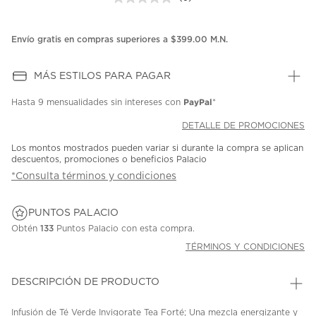
Sin
puntuación.
Enlace
en
Envío gratis en compras superiores a $399.00 M.N.
la
misma
página.
MÁS ESTILOS PARA PAGAR
PayPal
Hasta
9 mensualidades
sin intereses con
*
DETALLE DE PROMOCIONES
Los montos mostrados pueden variar si durante la compra se aplican
descuentos, promociones o beneficios Palacio
*Consulta términos y condiciones
PUNTOS PALACIO
Obtén
133
Puntos Palacio con esta compra.
TÉRMINOS Y CONDICIONES
DESCRIPCIÓN DE PRODUCTO
Infusión de Té Verde Invigorate Tea Forté; Una mezcla energizante y