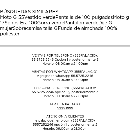
con
con
con
con
con
1
2
3
4
5
BÚSQUEDAS SIMILARES
estrella
estrellas.
estrellas.
estrellas.
estrellas.
Moto G 55
Vestido verde
Pantalla de 100 pulgadas
Moto g
Esta
Esta
Esta
Esta
Esta
17
Sonos Era 100
Gorra verde
Pantalón verde
Dije G
acción
acción
acción
acción
acción
mujer
Sobrecamisa talla G
Funda de almohada 100%
abrirá
abrirá
abrirá
abrirá
abrirá
poliéster
el
el
el
el
el
formulario
formulario
formulario
formulario
formulario
de
de
de
de
de
envío.
envío.
envío.
envío.
envío.
VENTAS POR TELÉFONO (555PALACIO):
55.5725.2246
Opción 1 y posteriormente 3
Horario: 08:00am a 24:00pm
VENTAS POR WHATSAPP (555PALACIO):
Agregar en whatsapp 55.5725.2246
Horario: 08:00am a 24:00pm
PERSONAL SHOPPING (555PALACIO):
55.5725.2246
opción 1 y posteriormente 3
Horario: 08:00am a 22:00pm
TARJETA PALACIO:
5229.1999
ATENCIÓN A CLIENTES
elpalaciodehierro.com (555PALACIO)
5557252246
opción 1 y posteriormente 2
Horario: 09:00am a 21:00pm