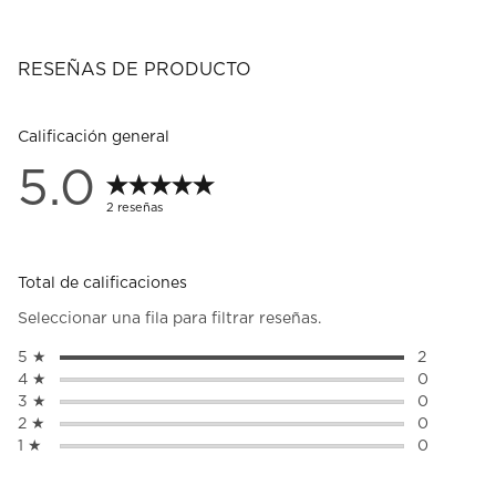
RESEÑAS DE PRODUCTO
Calificación general
5.0
2 reseñas
Total de calificaciones
Seleccionar una fila para filtrar reseñas.
5 ★
estrellas
2
2 reseñas 
4 ★
estrellas
0
0 reseñas 
3 ★
estrellas
0
0 reseñas 
2 ★
estrellas
0
0 reseñas 
1 ★
estrellas
0
0 reseñas 