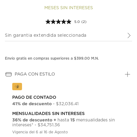
MESES SIN INTERESES
5.0
(2)
Lea
2
reseñas.
Sin garantia extendida seleccionada
Enlace
en
la
misma
página.
Envío gratis en compras superiores a $399.00 M.N.
PAGA CON ESTILO
PAGO DE CONTADO
41% de descuento
- $32,036.41
MENSUALIDADES SIN INTERESES
36% de descuento +
15
hasta
mensualidades sin
intereses* - $34,751.36
Vigencia del 6 al 16 de Agosto