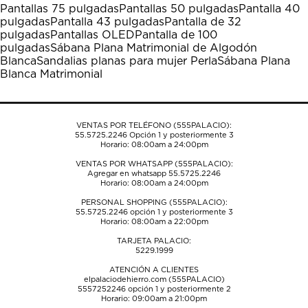
Pantallas 75 pulgadas
Pantallas 50 pulgadas
Pantalla 40
pulgadas
Pantalla 43 pulgadas
Pantalla de 32
pulgadas
Pantallas OLED
Pantalla de 100
pulgadas
Sábana Plana Matrimonial de Algodón
Blanca
Sandalias planas para mujer Perla
Sábana Plana
Blanca Matrimonial
VENTAS POR TELÉFONO (555PALACIO):
55.5725.2246
Opción 1 y posteriormente 3
Horario: 08:00am a 24:00pm
VENTAS POR WHATSAPP (555PALACIO):
Agregar en whatsapp 55.5725.2246
Horario: 08:00am a 24:00pm
PERSONAL SHOPPING (555PALACIO):
55.5725.2246
opción 1 y posteriormente 3
Horario: 08:00am a 22:00pm
TARJETA PALACIO:
5229.1999
ATENCIÓN A CLIENTES
elpalaciodehierro.com (555PALACIO)
5557252246
opción 1 y posteriormente 2
Horario: 09:00am a 21:00pm