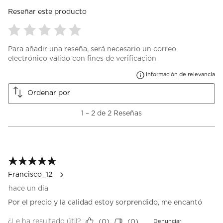
Reseñar este producto
Seleccionar
Seleccionar
Seleccionar
Seleccionar
Seleccionar
Para añadir una reseña, será necesario un correo
para
para
para
para
para
electrónico válido con fines de verificación
calificar
calificar
calificar
calificar
calificar
el
el
el
el
el
Mu
Información de relevancia
artículo
artículo
artículo
artículo
artículo
con
con
con
con
con
Ordenar por
1
2
3
4
5
estrella
estrellas.
estrellas.
estrellas.
estrellas.
1
1
–
2 de 2
Reseñas
Esta
Esta
Esta
Esta
Esta
a
acción
acción
acción
acción
acción
2
abrirá
abrirá
abrirá
abrirá
abrirá
de
el
el
el
el
el
2
formulario
formulario
formulario
formulario
formulario
Reseñas.
5 de 5 estrellas.
de
de
de
de
de
envío.
envío.
envío.
envío.
envío.
Francisco_12
hace un día
Por el precio y la calidad estoy sorprendido, me encantó
¿Le ha resultado útil?
(
0
)
(
0
)
Denunciar