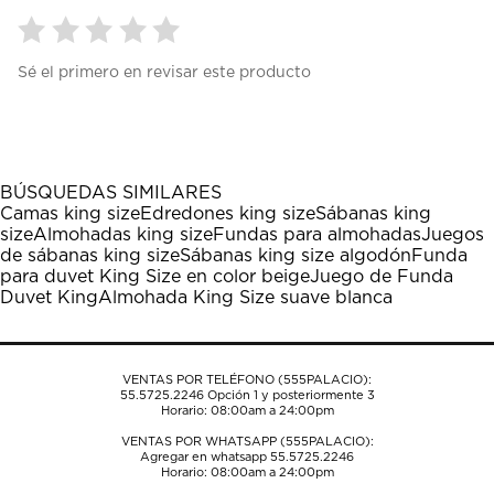
Seleccionar
Seleccionar
Seleccionar
Seleccionar
Seleccionar
Sé el primero en revisar este producto
para
para
para
para
para
calificar
calificar
calificar
calificar
calificar
el
el
el
el
el
artículo
artículo
artículo
artículo
artículo
con
con
con
con
con
1
2
3
4
5
BÚSQUEDAS SIMILARES
estrella
estrellas.
estrellas.
estrellas.
estrellas.
Camas king size
Edredones king size
Sábanas king
Esta
Esta
Esta
Esta
Esta
size
Almohadas king size
Fundas para almohadas
Juegos
acción
acción
acción
acción
acción
de sábanas king size
Sábanas king size algodón
Funda
abrirá
abrirá
abrirá
abrirá
abrirá
para duvet King Size en color beige
Juego de Funda
el
el
el
el
el
Duvet King
Almohada King Size suave blanca
formulario
formulario
formulario
formulario
formulario
de
de
de
de
de
envío.
envío.
envío.
envío.
envío.
VENTAS POR TELÉFONO (555PALACIO):
55.5725.2246
Opción 1 y posteriormente 3
Horario: 08:00am a 24:00pm
VENTAS POR WHATSAPP (555PALACIO):
Agregar en whatsapp 55.5725.2246
Horario: 08:00am a 24:00pm