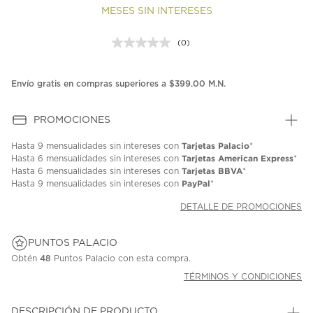
MESES SIN INTERESES
(0)
Sin
puntuación.
Enlace
en
Envío gratis en compras superiores a $399.00 M.N.
la
misma
página.
PROMOCIONES
Tarjetas Palacio
Hasta
9 mensualidades
sin intereses con
*
Tarjetas American Express
Hasta
6 mensualidades
sin intereses con
*
Tarjetas BBVA
Hasta
6 mensualidades
sin intereses con
*
PayPal
Hasta
9 mensualidades
sin intereses con
*
DETALLE DE PROMOCIONES
PUNTOS PALACIO
Obtén
48
Puntos Palacio con esta compra.
TÉRMINOS Y CONDICIONES
DESCRIPCIÓN DE PRODUCTO