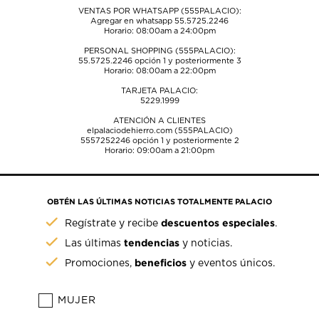
VENTAS POR WHATSAPP (555PALACIO):
Agregar en whatsapp 55.5725.2246
Horario: 08:00am a 24:00pm
PERSONAL SHOPPING (555PALACIO):
55.5725.2246
opción 1 y posteriormente 3
Horario: 08:00am a 22:00pm
TARJETA PALACIO:
5229.1999
ATENCIÓN A CLIENTES
elpalaciodehierro.com (555PALACIO)
5557252246
opción 1 y posteriormente 2
Horario: 09:00am a 21:00pm
OBTÉN LAS ÚLTIMAS NOTICIAS TOTALMENTE PALACIO
descuentos especiales
Regístrate y recibe
.
tendencias
Las últimas
y noticias.
beneficios
Promociones,
y eventos únicos.
MUJER