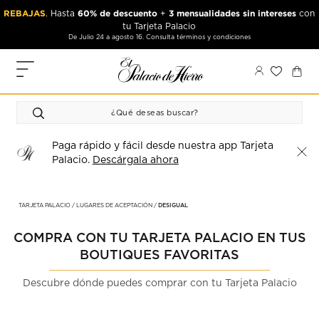
Ir
Ir
REBAJAS
60% de descuento
3 mensualidades sin intereses
. Hasta
+
con
al
al
tu Tarjeta Palacio
contenido
contenido
De Julio 24 a agosto 16. Consulta términos y condiciones
principal
de
pie
MIS
MIS
de
PEDIDOS
PEDIDOS
página
FAVORITOS
PERFIL
PERFIL
DIRECCIONES
Paga rápido y fácil desde nuestra app Tarjeta
Palacio.
Descárgala ahora
DIRECCIONES
MÉTODOS
DE PAGO
TARJETA PALACIO
LUGARES DE ACEPTACIÓN
DESIGUAL
MÉTODOS
CERRAR
DE PAGO
SESIÓN
COMPRA CON TU TARJETA PALACIO EN TUS
BOUTIQUES FAVORITAS
CERRAR
SESIÓN
Descubre dónde puedes comprar con tu Tarjeta Palacio