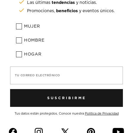
tendencias
Las últimas
y noticias.
beneficios
Promociones,
y eventos únicos.
MUJER
DESIGUAL PUEBLA
HOMBRE
Dirección:
Boulevard del niño Poblano #2510 |
HOGAR
Colonia Concepción la Cruz | Puebla | CP 72452
TU CORREO ELECTRÓNICO
SUSCRIBIRME
DESIGUAL PUNTO VALLE
Dirección:
Punto Valle, The Town Center | Colonia
Tus datos están protegidos. Conoce nuestra
Política de Privacidad
del Valle | San Pedro Garza García, Nuevo León |
CP 66222
f
i
p
y