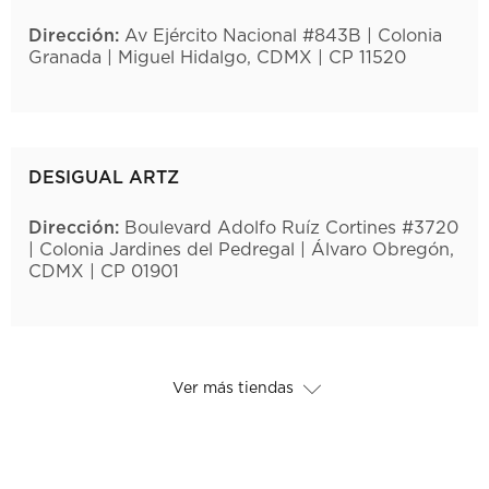
Dirección:
Av Ejército Nacional #843B | Colonia
Granada | Miguel Hidalgo, CDMX | CP 11520
DESIGUAL ARTZ
Dirección:
Boulevard Adolfo Ruíz Cortines #3720
| Colonia Jardines del Pedregal | Álvaro Obregón,
CDMX | CP 01901
Ver más tiendas
DESIGUAL DELTA
Dirección:
Av Cuauhtémoc #462 | Colonia
Narvarte |Benito Juárez, CDMX | CP 03022