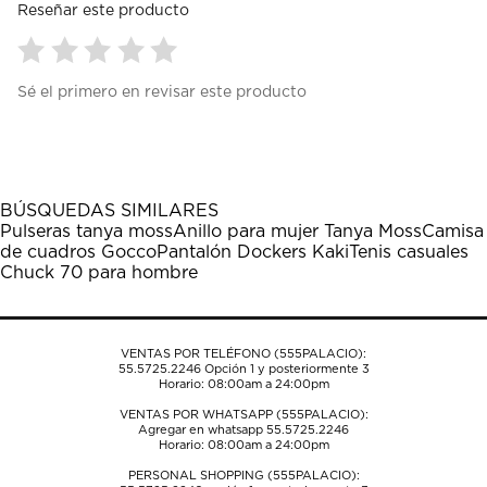
Reseñar este producto
Seleccionar
Seleccionar
Seleccionar
Seleccionar
Seleccionar
Sé el primero en revisar este producto
para
para
para
para
para
calificar
calificar
calificar
calificar
calificar
el
el
el
el
el
artículo
artículo
artículo
artículo
artículo
con
con
con
con
con
1
2
3
4
5
BÚSQUEDAS SIMILARES
estrella
estrellas.
estrellas.
estrellas.
estrellas.
Pulseras tanya moss
Anillo para mujer Tanya Moss
Camisa
Esta
Esta
Esta
Esta
Esta
de cuadros Gocco
Pantalón Dockers Kaki
Tenis casuales
acción
acción
acción
acción
acción
Chuck 70 para hombre
abrirá
abrirá
abrirá
abrirá
abrirá
el
el
el
el
el
formulario
formulario
formulario
formulario
formulario
de
de
de
de
de
VENTAS POR TELÉFONO (555PALACIO):
envío.
envío.
envío.
envío.
envío.
55.5725.2246
Opción 1 y posteriormente 3
Horario: 08:00am a 24:00pm
VENTAS POR WHATSAPP (555PALACIO):
Agregar en whatsapp 55.5725.2246
Horario: 08:00am a 24:00pm
PERSONAL SHOPPING (555PALACIO):