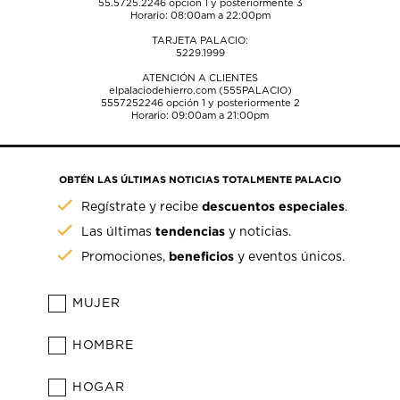
55.5725.2246
opción 1 y posteriormente 3
Horario: 08:00am a 22:00pm
TARJETA PALACIO:
5229.1999
ATENCIÓN A CLIENTES
elpalaciodehierro.com (555PALACIO)
5557252246
opción 1 y posteriormente 2
Horario: 09:00am a 21:00pm
OBTÉN LAS ÚLTIMAS NOTICIAS TOTALMENTE PALACIO
descuentos especiales
Regístrate y recibe
.
tendencias
Las últimas
y noticias.
beneficios
Promociones,
y eventos únicos.
MUJER
HOMBRE
HOGAR