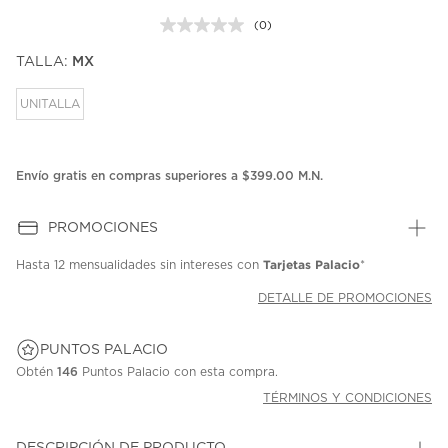
(0)
Sin
puntuación.
TALLA:
MX
Enlace
en
la
UNITALLA
misma
página.
Envío gratis en compras superiores a $399.00 M.N.
PROMOCIONES
Tarjetas Palacio
Hasta
12 mensualidades
sin intereses con
*
DETALLE DE PROMOCIONES
PUNTOS PALACIO
Obtén
146
Puntos Palacio con esta compra.
TÉRMINOS Y CONDICIONES