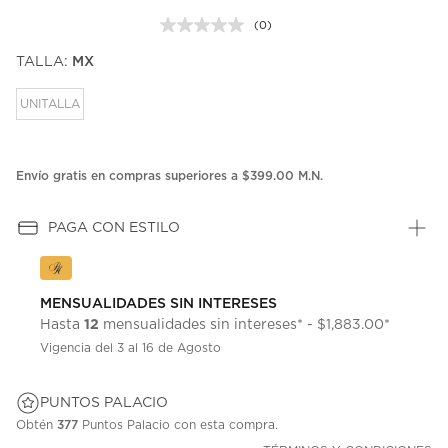
(0)
Sin
puntuación.
TALLA:
MX
Enlace
en
la
UNITALLA
misma
página.
Envío gratis en compras superiores a $399.00 M.N.
PAGA CON ESTILO
MENSUALIDADES SIN INTERESES
12
Hasta
mensualidades sin intereses* - $1,883.00*
Vigencia del 3 al 16 de Agosto
PUNTOS PALACIO
Obtén
377
Puntos Palacio con esta compra.