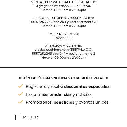
VENTAS POR WHATSAPP (555PALACIO):
Agregar en whatsapp 55.5725.2246
Horario: 08:00am a 24:00pm
PERSONAL SHOPPING (555PALACIO):
55.5725.2246
opción 1 y posteriormente 3
Horario: 08:00am a 22:00pm
TARJETA PALACIO:
5229.1999
ATENCIÓN A CLIENTES
elpalaciodehierro.com (555PALACIO)
5557252246
opción 1 y posteriormente 2
Horario: 09:00am a 21:00pm
OBTÉN LAS ÚLTIMAS NOTICIAS TOTALMENTE PALACIO
descuentos especiales
Regístrate y recibe
.
tendencias
Las últimas
y noticias.
beneficios
Promociones,
y eventos únicos.
MUJER