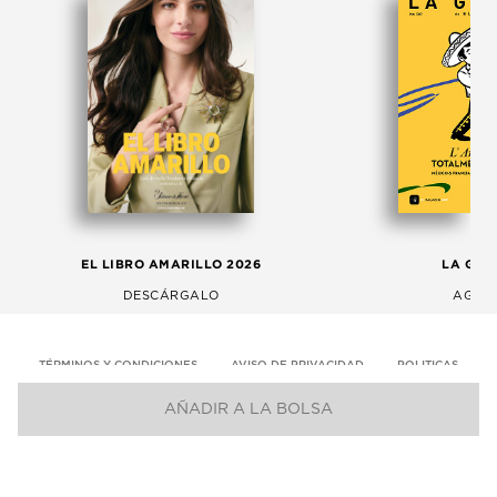
EL LIBRO AMARILLO 2026
LA GAC
DESCÁRGALO
AGOS
TÉRMINOS Y CONDICIONES
AVISO DE PRIVACIDAD
POLITICAS
AÑADIR A LA BOLSA