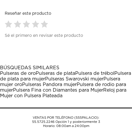
Reseñar este producto
Seleccionar
Seleccionar
Seleccionar
Seleccionar
Seleccionar
Sé el primero en revisar este producto
para
para
para
para
para
calificar
calificar
calificar
calificar
calificar
el
el
el
el
el
artículo
artículo
artículo
artículo
artículo
con
con
con
con
con
1
2
3
4
5
BÚSQUEDAS SIMILARES
estrella
estrellas.
estrellas.
estrellas.
estrellas.
Pulseras de oro
Pulseras de plata
Pulsera de trébol
Pulsera
Esta
Esta
Esta
Esta
Esta
de plata para mujer
Pulseras Swarovski mujer
Pulsera
acción
acción
acción
acción
acción
mujer oro
Pulseras Pandora mujer
Pulsera de rodio para
abrirá
abrirá
abrirá
abrirá
abrirá
mujer
Pulsera Fina con Diamantes para Mujer
Reloj para
el
el
el
el
el
Mujer con Pulsera Plateada
formulario
formulario
formulario
formulario
formulario
de
de
de
de
de
envío.
envío.
envío.
envío.
envío.
VENTAS POR TELÉFONO (555PALACIO):
55.5725.2246
Opción 1 y posteriormente 3
Horario: 08:00am a 24:00pm