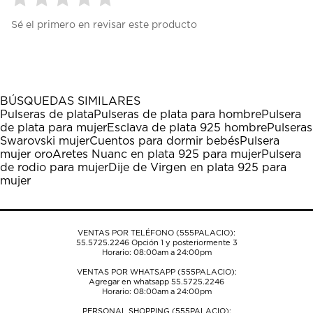
Seleccionar
Seleccionar
Seleccionar
Seleccionar
Seleccionar
Sé el primero en revisar este producto
para
para
para
para
para
calificar
calificar
calificar
calificar
calificar
el
el
el
el
el
artículo
artículo
artículo
artículo
artículo
con
con
con
con
con
1
2
3
4
5
BÚSQUEDAS SIMILARES
estrella
estrellas.
estrellas.
estrellas.
estrellas.
Pulseras de plata
Pulseras de plata para hombre
Pulsera
Esta
Esta
Esta
Esta
Esta
de plata para mujer
Esclava de plata 925 hombre
Pulseras
acción
acción
acción
acción
acción
Swarovski mujer
Cuentos para dormir bebés
Pulsera
abrirá
abrirá
abrirá
abrirá
abrirá
mujer oro
Aretes Nuanc en plata 925 para mujer
Pulsera
el
el
el
el
el
de rodio para mujer
Dije de Virgen en plata 925 para
formulario
formulario
formulario
formulario
formulario
mujer
de
de
de
de
de
envío.
envío.
envío.
envío.
envío.
VENTAS POR TELÉFONO (555PALACIO):
55.5725.2246
Opción 1 y posteriormente 3
Horario: 08:00am a 24:00pm
VENTAS POR WHATSAPP (555PALACIO):
Agregar en whatsapp 55.5725.2246
Horario: 08:00am a 24:00pm
PERSONAL SHOPPING (555PALACIO):