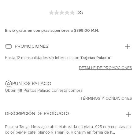
(0)
Sin
puntuación.
Enlace
en
Envío gratis en compras superiores a $399.00 M.N.
la
misma
página.
PROMOCIONES
Tarjetas Palacio
Hasta
12 mensualidades
sin intereses con
*
DETALLE DE PROMOCIONES
PUNTOS PALACIO
Obtén
49
Puntos Palacio con esta compra.
TÉRMINOS Y CONDICIONES
DESCRIPCIÓN DE PRODUCTO
Pulsera Tanya Moss ajustable elaborada en plata .925 con cuentas en
color beige, café, blanco y amarillo, y charm en forma de h...