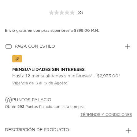
(0)
Sin
puntuación.
Enlace
en
Envío gratis en compras superiores a $399.00 M.N.
la
misma
página.
PAGA CON ESTILO
MENSUALIDADES SIN INTERESES
12
Hasta
mensualidades sin intereses* - $2,933.00*
Vigencia del 3 al 16 de Agosto
PUNTOS PALACIO
Obtén
293
Puntos Palacio con esta compra.
TÉRMINOS Y CONDICIONES
DESCRIPCIÓN DE PRODUCTO