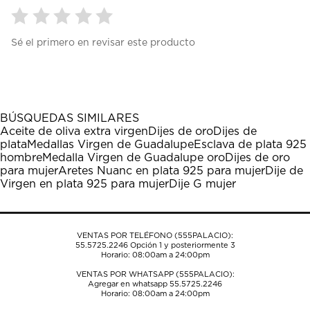
Seleccionar
Seleccionar
Seleccionar
Seleccionar
Seleccionar
Sé el primero en revisar este producto
para
para
para
para
para
calificar
calificar
calificar
calificar
calificar
el
el
el
el
el
artículo
artículo
artículo
artículo
artículo
con
con
con
con
con
1
2
3
4
5
BÚSQUEDAS SIMILARES
estrella
estrellas.
estrellas.
estrellas.
estrellas.
Aceite de oliva extra virgen
Dijes de oro
Dijes de
Esta
Esta
Esta
Esta
Esta
plata
Medallas Virgen de Guadalupe
Esclava de plata 925
acción
acción
acción
acción
acción
hombre
Medalla Virgen de Guadalupe oro
Dijes de oro
abrirá
abrirá
abrirá
abrirá
abrirá
para mujer
Aretes Nuanc en plata 925 para mujer
Dije de
el
el
el
el
el
Virgen en plata 925 para mujer
Dije G mujer
formulario
formulario
formulario
formulario
formulario
de
de
de
de
de
envío.
envío.
envío.
envío.
envío.
VENTAS POR TELÉFONO (555PALACIO):
55.5725.2246
Opción 1 y posteriormente 3
Horario: 08:00am a 24:00pm
VENTAS POR WHATSAPP (555PALACIO):
Agregar en whatsapp 55.5725.2246
Horario: 08:00am a 24:00pm