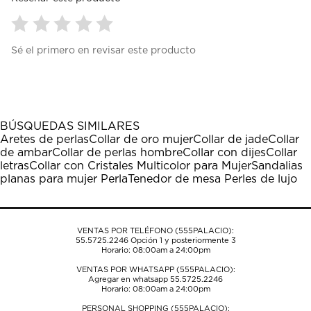
Seleccionar
Seleccionar
Seleccionar
Seleccionar
Seleccionar
Sé el primero en revisar este producto
para
para
para
para
para
calificar
calificar
calificar
calificar
calificar
el
el
el
el
el
artículo
artículo
artículo
artículo
artículo
con
con
con
con
con
1
2
3
4
5
BÚSQUEDAS SIMILARES
estrella
estrellas.
estrellas.
estrellas.
estrellas.
Aretes de perlas
Collar de oro mujer
Collar de jade
Collar
Esta
Esta
Esta
Esta
Esta
de ambar
Collar de perlas hombre
Collar con dijes
Collar
acción
acción
acción
acción
acción
letras
Collar con Cristales Multicolor para Mujer
Sandalias
abrirá
abrirá
abrirá
abrirá
abrirá
planas para mujer Perla
Tenedor de mesa Perles de lujo
el
el
el
el
el
formulario
formulario
formulario
formulario
formulario
de
de
de
de
de
envío.
envío.
envío.
envío.
envío.
VENTAS POR TELÉFONO (555PALACIO):
55.5725.2246
Opción 1 y posteriormente 3
Horario: 08:00am a 24:00pm
VENTAS POR WHATSAPP (555PALACIO):
Agregar en whatsapp 55.5725.2246
Horario: 08:00am a 24:00pm
PERSONAL SHOPPING (555PALACIO):