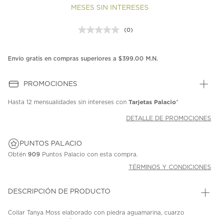
MESES SIN INTERESES
(0)
Sin
puntuación.
Enlace
en
Envío gratis en compras superiores a $399.00 M.N.
la
misma
página.
PROMOCIONES
Tarjetas Palacio
Hasta
12 mensualidades
sin intereses con
*
DETALLE DE PROMOCIONES
PUNTOS PALACIO
Obtén
909
Puntos Palacio con esta compra.
TÉRMINOS Y CONDICIONES
DESCRIPCIÓN DE PRODUCTO
Collar Tanya Moss elaborado con piedra aguamarina, cuarzo