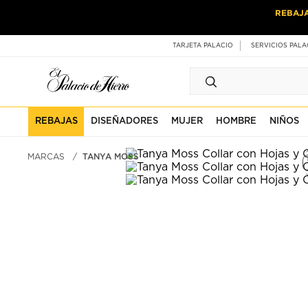
Ir
Ir
REBAJ
al
al
contenido
contenido
principal
de
TARJETA PALACIO
SERVICIOS PALA
pie
de
página
REBAJAS
DISEÑADORES
MUJER
HOMBRE
NIÑOS
MARCAS
TANYA MOSS