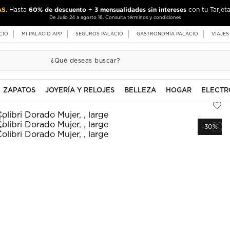
AS
60% de descuento
3 mensualidades sin intereses
. Hasta
+
con tu Tarjeta
De Julio 24 a agosto 16. Consulta términos y condiciones
CIO
MI PALACIO APP
SEGUROS PALACIO
GASTRONOMÍA PALACIO
VIAJES
ZAPATOS
JOYERÍA Y RELOJES
BELLEZA
HOGAR
ELECTR
-30%