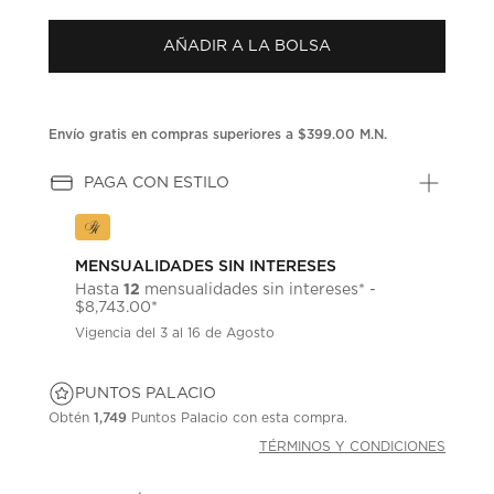
puntuación.
Enlace
AÑADIR A LA BOLSA
en
la
misma
página.
Envío gratis en compras superiores a $399.00 M.N.
PAGA CON ESTILO
MENSUALIDADES SIN INTERESES
12
Hasta
mensualidades sin intereses* -
$8,743.00*
Vigencia del 3 al 16 de Agosto
PUNTOS PALACIO
Obtén
1,749
Puntos Palacio con esta compra.
TÉRMINOS Y CONDICIONES