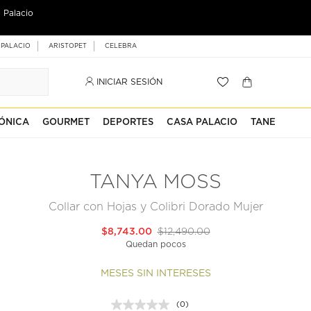
 Palacio
 PALACIO
ARISTOPET
CELEBRA
INICIAR SESIÓN
ÓNICA
GOURMET
DEPORTES
CASA PALACIO
TANE
TANYA MOSS
Collar con Hojas y Colibri Dorado Mujer
$8,743.00
$12,490.00
Quedan pocos
MESES SIN INTERESES
(0)
Sin