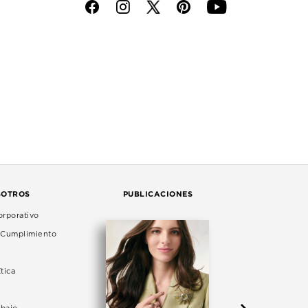
f
i
p
y
SOTROS
PUBLICACIONES
rporativo
e Cumplimiento
tica