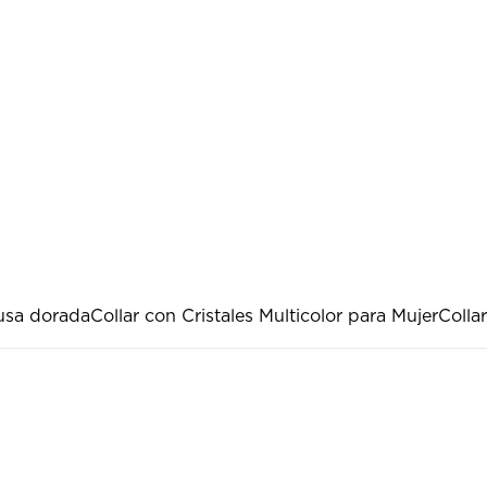
usa dorada
Collar con Cristales Multicolor para Mujer
Collar