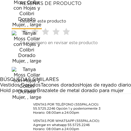
RESEÑAS DE PRODUCTO
Reseñar este producto
Seleccionar
Seleccionar
Seleccionar
Seleccionar
Seleccionar
Sé el primero en revisar este producto
para
para
para
para
para
calificar
calificar
calificar
calificar
calificar
el
el
el
el
el
artículo
artículo
artículo
artículo
artículo
con
con
con
con
con
1
2
3
4
5
estrella
estrellas.
estrellas.
estrellas.
estrellas.
BÚSQUEDAS SIMILARES
Esta
Esta
Esta
Esta
Esta
Vestidos Dorados
Tacones dorados
Hojas de rayado diario
acción
acción
acción
acción
acción
Hold para mujer
Brazalete de metal dorado para mujer
abrirá
abrirá
abrirá
abrirá
abrirá
el
el
el
el
el
formulario
formulario
formulario
formulario
formulario
VENTAS POR TELÉFONO (555PALACIO):
55.5725.2246
Opción 1 y posteriormente 3
de
de
de
de
de
Horario: 08:00am a 24:00pm
envío.
envío.
envío.
envío.
envío.
VENTAS POR WHATSAPP (555PALACIO):
Agregar en whatsapp 55.5725.2246
Horario: 08:00am a 24:00pm