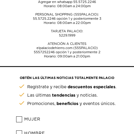
Agregar en whatsapp 55.5725.2246
Horario: 08:00am a 24:00pm
PERSONAL SHOPPING (555PALACIO):
55.5725.2246
opción 1 y posteriormente 3
Horario: 08:00am a 22:00pm
TARJETA PALACIO:
5229.1999
ATENCIÓN A CLIENTES
elpalaciodehierro.com (555PALACIO)
5557252246
opción 1 y posteriormente 2
Horario: 09:00am a 21:00pm
OBTÉN LAS ÚLTIMAS NOTICIAS TOTALMENTE PALACIO
descuentos especiales
Regístrate y recibe
.
tendencias
Las últimas
y noticias.
beneficios
Promociones,
y eventos únicos.
MUJER
HOMBRE