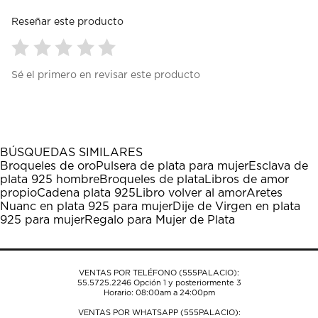
Reseñar este producto
Seleccionar
Seleccionar
Seleccionar
Seleccionar
Seleccionar
Sé el primero en revisar este producto
para
para
para
para
para
calificar
calificar
calificar
calificar
calificar
el
el
el
el
el
artículo
artículo
artículo
artículo
artículo
con
con
con
con
con
1
2
3
4
5
BÚSQUEDAS SIMILARES
estrella
estrellas.
estrellas.
estrellas.
estrellas.
Broqueles de oro
Pulsera de plata para mujer
Esclava de
Esta
Esta
Esta
Esta
Esta
plata 925 hombre
Broqueles de plata
Libros de amor
acción
acción
acción
acción
acción
propio
Cadena plata 925
Libro volver al amor
Aretes
abrirá
abrirá
abrirá
abrirá
abrirá
Nuanc en plata 925 para mujer
Dije de Virgen en plata
el
el
el
el
el
925 para mujer
Regalo para Mujer de Plata
formulario
formulario
formulario
formulario
formulario
de
de
de
de
de
envío.
envío.
envío.
envío.
envío.
VENTAS POR TELÉFONO (555PALACIO):
55.5725.2246
Opción 1 y posteriormente 3
Horario: 08:00am a 24:00pm
VENTAS POR WHATSAPP (555PALACIO):