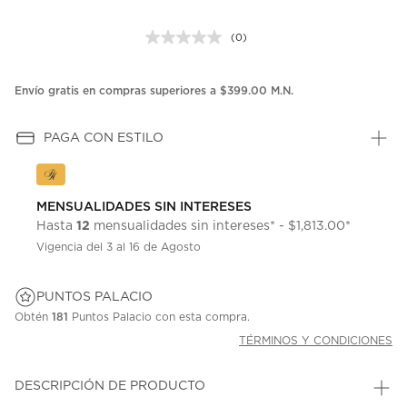
(0)
Sin
puntuación.
Enlace
en
Envío gratis en compras superiores a $399.00 M.N.
la
misma
página.
PAGA CON ESTILO
MENSUALIDADES SIN INTERESES
12
Hasta
mensualidades sin intereses* - $1,813.00*
Vigencia del 3 al 16 de Agosto
PUNTOS PALACIO
Obtén
181
Puntos Palacio con esta compra.
TÉRMINOS Y CONDICIONES
DESCRIPCIÓN DE PRODUCTO