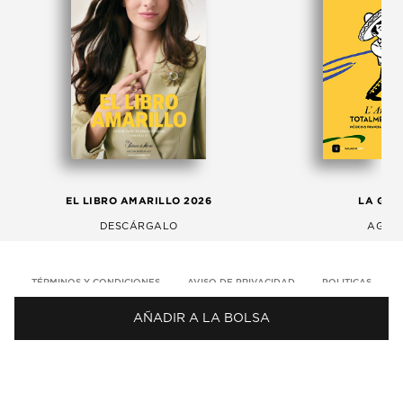
EL LIBRO AMARILLO 2026
LA GAC
DESCÁRGALO
AGOS
TÉRMINOS Y CONDICIONES
AVISO DE PRIVACIDAD
POLITICAS
AÑADIR A LA BOLSA