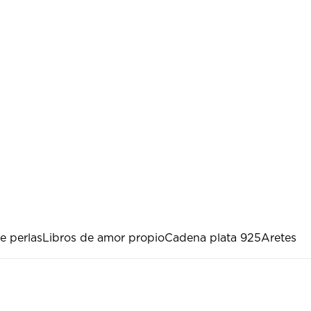
e perlas
Libros de amor propio
Cadena plata 925
Aretes