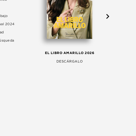
abajo
ual 2024
dad
Búsqueda
LA 
EL LIBRO AMARILLO 2026
AG
DESCÁRGALO