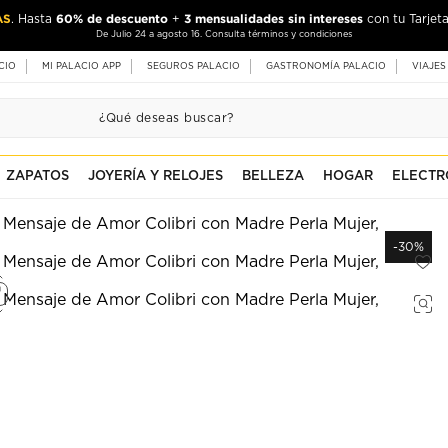
AS
60% de descuento
3 mensualidades sin intereses
. Hasta
+
con tu Tarjeta
De Julio 24 a agosto 16. Consulta términos y condiciones
CIO
MI PALACIO APP
SEGUROS PALACIO
GASTRONOMÍA PALACIO
VIAJES
ZAPATOS
JOYERÍA Y RELOJES
BELLEZA
HOGAR
ELECTR
-30%