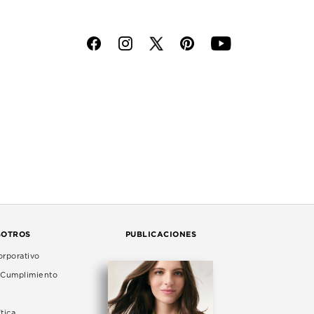
f
i
p
y
SOTROS
PUBLICACIONES
rporativo
e Cumplimiento
tica