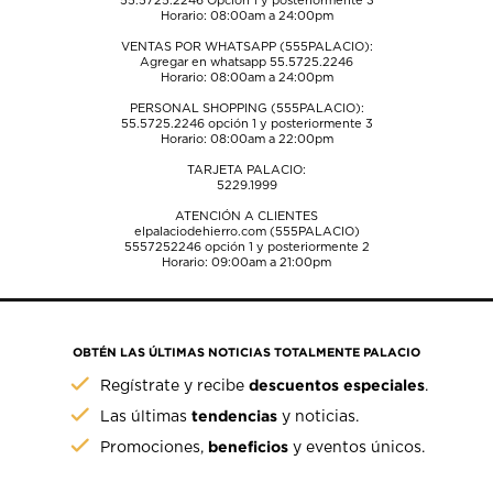
55.5725.2246
Opción 1 y posteriormente 3
Horario: 08:00am a 24:00pm
VENTAS POR WHATSAPP (555PALACIO):
Agregar en whatsapp 55.5725.2246
Horario: 08:00am a 24:00pm
PERSONAL SHOPPING (555PALACIO):
55.5725.2246
opción 1 y posteriormente 3
Horario: 08:00am a 22:00pm
TARJETA PALACIO:
5229.1999
ATENCIÓN A CLIENTES
elpalaciodehierro.com (555PALACIO)
5557252246
opción 1 y posteriormente 2
Horario: 09:00am a 21:00pm
OBTÉN LAS ÚLTIMAS NOTICIAS TOTALMENTE PALACIO
descuentos especiales
Regístrate y recibe
.
tendencias
Las últimas
y noticias.
beneficios
Promociones,
y eventos únicos.