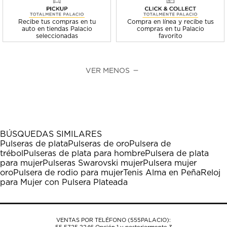
Recibe tus compras en tu
Compra en línea y recibe tus
auto en tiendas Palacio
compras en tu Palacio
seleccionadas
favorito
VER MENOS
BÚSQUEDAS SIMILARES
Pulseras de plata
Pulseras de oro
Pulsera de
trébol
Pulseras de plata para hombre
Pulsera de plata
para mujer
Pulseras Swarovski mujer
Pulsera mujer
oro
Pulsera de rodio para mujer
Tenis Alma en Peña
Reloj
para Mujer con Pulsera Plateada
VENTAS POR TELÉFONO (555PALACIO):