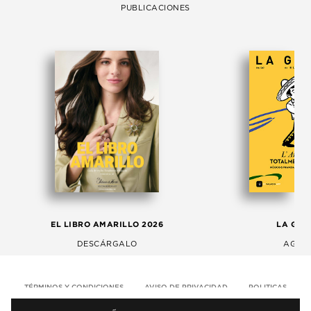
PUBLICACIONES
EL LIBRO AMARILLO 2026
LA GAC
DESCÁRGALO
AGOS
TÉRMINOS Y CONDICIONES
AVISO DE PRIVACIDAD
POLITICAS