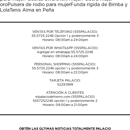
oro
Pulsera de rodio para mujer
Funda rígida de Bimba y
Lola
Tenis Alma en Peña
VENTAS POR TELÉFONO (555PALACIO):
55.5725.2246
Opción 1 y posteriormente 3
Horario: 08:00am a 24:00pm
VENTAS POR WHATSAPP (555PALACIO):
Agregar en whatsapp 55.5725.2246
Horario: 08:00am a 24:00pm
PERSONAL SHOPPING (555PALACIO):
55.5725.2246
opción 1 y posteriormente 3
Horario: 08:00am a 22:00pm
TARJETA PALACIO:
5229.1999
ATENCIÓN A CLIENTES
elpalaciodehierro.com (555PALACIO)
5557252246
opción 1 y posteriormente 2
Horario: 09:00am a 21:00pm
OBTÉN LAS ÚLTIMAS NOTICIAS TOTALMENTE PALACIO