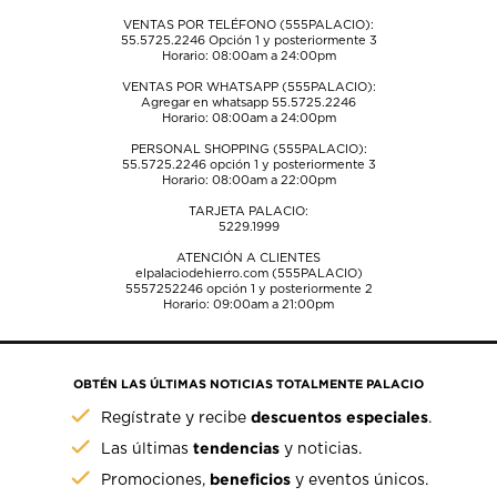
VENTAS POR TELÉFONO (555PALACIO):
55.5725.2246
Opción 1 y posteriormente 3
Horario: 08:00am a 24:00pm
VENTAS POR WHATSAPP (555PALACIO):
Agregar en whatsapp 55.5725.2246
Horario: 08:00am a 24:00pm
PERSONAL SHOPPING (555PALACIO):
55.5725.2246
opción 1 y posteriormente 3
Horario: 08:00am a 22:00pm
TARJETA PALACIO:
5229.1999
ATENCIÓN A CLIENTES
elpalaciodehierro.com (555PALACIO)
5557252246
opción 1 y posteriormente 2
Horario: 09:00am a 21:00pm
OBTÉN LAS ÚLTIMAS NOTICIAS TOTALMENTE PALACIO
descuentos especiales
Regístrate y recibe
.
tendencias
Las últimas
y noticias.
beneficios
Promociones,
y eventos únicos.