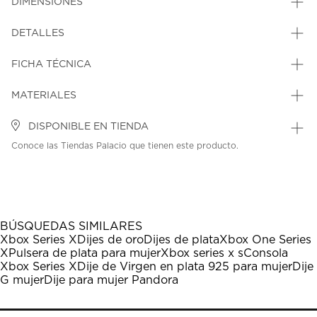
DIMENSIONES
DETALLES
FICHA TÉCNICA
MATERIALES
DISPONIBLE EN TIENDA
Conoce las Tiendas Palacio que tienen este producto.
BÚSQUEDAS SIMILARES
Xbox Series X
Dijes de oro
Dijes de plata
Xbox One Series
X
Pulsera de plata para mujer
Xbox series x s
Consola
Xbox Series X
Dije de Virgen en plata 925 para mujer
Dije
G mujer
Dije para mujer Pandora