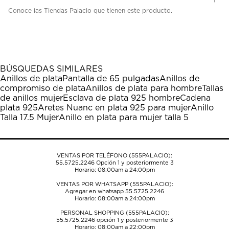
Conoce las Tiendas Palacio que tienen este producto.
BÚSQUEDAS SIMILARES
Anillos de plata
Pantalla de 65 pulgadas
Anillos de
compromiso de plata
Anillos de plata para hombre
Tallas
de anillos mujer
Esclava de plata 925 hombre
Cadena
plata 925
Aretes Nuanc en plata 925 para mujer
Anillo
Talla 17.5 Mujer
Anillo en plata para mujer talla 5
VENTAS POR TELÉFONO (555PALACIO):
55.5725.2246
Opción 1 y posteriormente 3
Horario: 08:00am a 24:00pm
VENTAS POR WHATSAPP (555PALACIO):
Agregar en whatsapp 55.5725.2246
Horario: 08:00am a 24:00pm
PERSONAL SHOPPING (555PALACIO):
55.5725.2246
opción 1 y posteriormente 3
Horario: 08:00am a 22:00pm