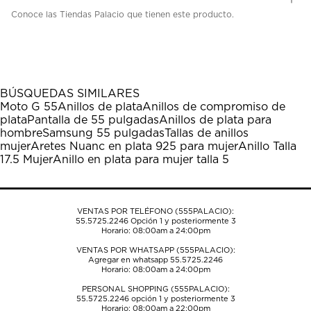
Conoce las Tiendas Palacio que tienen este producto.
BÚSQUEDAS SIMILARES
Moto G 55
Anillos de plata
Anillos de compromiso de
plata
Pantalla de 55 pulgadas
Anillos de plata para
hombre
Samsung 55 pulgadas
Tallas de anillos
mujer
Aretes Nuanc en plata 925 para mujer
Anillo Talla
17.5 Mujer
Anillo en plata para mujer talla 5
VENTAS POR TELÉFONO (555PALACIO):
55.5725.2246
Opción 1 y posteriormente 3
Horario: 08:00am a 24:00pm
VENTAS POR WHATSAPP (555PALACIO):
Agregar en whatsapp 55.5725.2246
Horario: 08:00am a 24:00pm
PERSONAL SHOPPING (555PALACIO):
55.5725.2246
opción 1 y posteriormente 3
Horario: 08:00am a 22:00pm