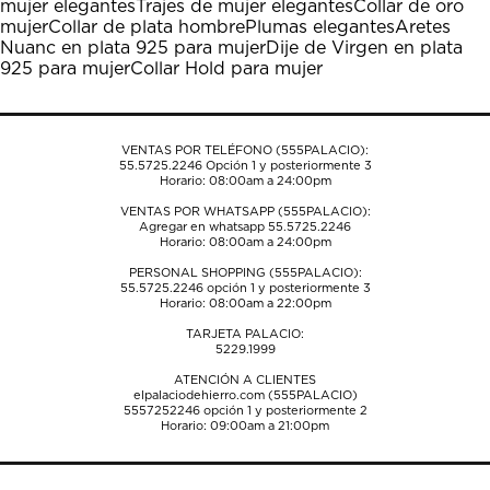
mujer elegantes
Trajes de mujer elegantes
Collar de oro
acción
acción
acción
acción
acción
mujer
Collar de plata hombre
Plumas elegantes
Aretes
abrirá
abrirá
abrirá
abrirá
abrirá
Nuanc en plata 925 para mujer
Dije de Virgen en plata
el
el
el
el
el
925 para mujer
Collar Hold para mujer
formulario
formulario
formulario
formulario
formulario
de
de
de
de
de
envío.
envío.
envío.
envío.
envío.
VENTAS POR TELÉFONO (555PALACIO):
55.5725.2246
Opción 1 y posteriormente 3
Horario: 08:00am a 24:00pm
VENTAS POR WHATSAPP (555PALACIO):
Agregar en whatsapp 55.5725.2246
Horario: 08:00am a 24:00pm
PERSONAL SHOPPING (555PALACIO):
55.5725.2246
opción 1 y posteriormente 3
Horario: 08:00am a 22:00pm
TARJETA PALACIO:
5229.1999
ATENCIÓN A CLIENTES
elpalaciodehierro.com (555PALACIO)
5557252246
opción 1 y posteriormente 2
Horario: 09:00am a 21:00pm