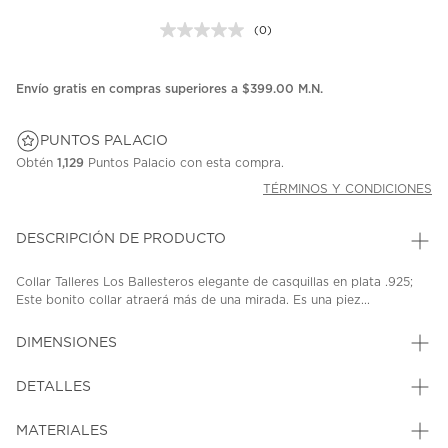
(0)
Sin
puntuación.
Enlace
en
Envío gratis en compras superiores a $399.00 M.N.
la
misma
página.
PUNTOS PALACIO
Obtén
1,129
Puntos Palacio con esta compra.
TÉRMINOS Y CONDICIONES
DESCRIPCIÓN DE PRODUCTO
Collar Talleres Los Ballesteros elegante de casquillas en plata .925;
Este bonito collar atraerá más de una mirada. Es una piez...
DIMENSIONES
DETALLES
MATERIALES