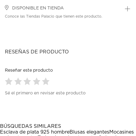
DISPONIBLE EN TIENDA
Conoce las Tiendas Palacio que tienen este producto.
RESEÑAS DE PRODUCTO
Reseñar este producto
Seleccionar
Seleccionar
Seleccionar
Seleccionar
Seleccionar
Sé el primero en revisar este producto
para
para
para
para
para
calificar
calificar
calificar
calificar
calificar
el
el
el
el
el
artículo
artículo
artículo
artículo
artículo
con
con
con
con
con
1
2
3
4
5
BÚSQUEDAS SIMILARES
estrella
estrellas.
estrellas.
estrellas.
estrellas.
Esclava de plata 925 hombre
Blusas elegantes
Mocasines
Esta
Esta
Esta
Esta
Esta