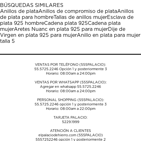
1
2
3
4
5
BÚSQUEDAS SIMILARES
estrella
estrellas.
estrellas.
estrellas.
estrellas.
Anillos de plata
Anillos de compromiso de plata
Anillos
Esta
Esta
Esta
Esta
Esta
de plata para hombre
Tallas de anillos mujer
Esclava de
acción
acción
acción
acción
acción
plata 925 hombre
Cadena plata 925
Cadena plata
abrirá
abrirá
abrirá
abrirá
abrirá
mujer
Aretes Nuanc en plata 925 para mujer
Dije de
el
el
el
el
el
Virgen en plata 925 para mujer
Anillo en plata para mujer
formulario
formulario
formulario
formulario
formulario
talla 5
de
de
de
de
de
envío.
envío.
envío.
envío.
envío.
VENTAS POR TELÉFONO (555PALACIO):
55.5725.2246
Opción 1 y posteriormente 3
Horario: 08:00am a 24:00pm
VENTAS POR WHATSAPP (555PALACIO):
Agregar en whatsapp 55.5725.2246
Horario: 08:00am a 24:00pm
PERSONAL SHOPPING (555PALACIO):
55.5725.2246
opción 1 y posteriormente 3
Horario: 08:00am a 22:00pm
TARJETA PALACIO:
5229.1999
ATENCIÓN A CLIENTES
elpalaciodehierro.com (555PALACIO)
5557252246
opción 1 y posteriormente 2