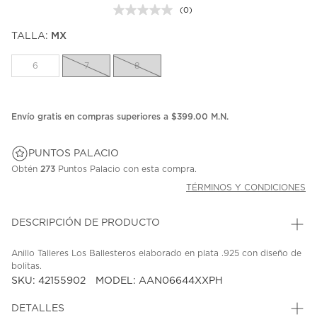
(0)
Sin
puntuación.
TALLA:
MX
Enlace
en
la
6
7
8
misma
página.
Envío gratis en compras superiores a $399.00 M.N.
PUNTOS PALACIO
Obtén
273
Puntos Palacio con esta compra.
TÉRMINOS Y CONDICIONES
DESCRIPCIÓN DE PRODUCTO
Anillo Talleres Los Ballesteros elaborado en plata .925 con diseño de
bolitas.
SKU: 42155902
MODEL: AAN06644XXPH
DETALLES