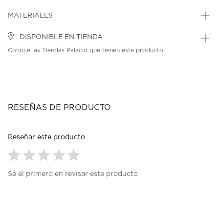
MATERIALES
DISPONIBLE EN TIENDA
Conoce las Tiendas Palacio que tienen este producto.
RESEÑAS DE PRODUCTO
Reseñar este producto
Seleccionar
Seleccionar
Seleccionar
Seleccionar
Seleccionar
Sé el primero en revisar este producto
para
para
para
para
para
calificar
calificar
calificar
calificar
calificar
el
el
el
el
el
artículo
artículo
artículo
artículo
artículo
con
con
con
con
con