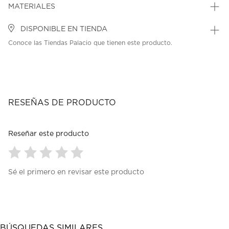
MATERIALES
DISPONIBLE EN TIENDA
Conoce las Tiendas Palacio que tienen este producto.
RESEÑAS DE PRODUCTO
Reseñar este producto
Seleccionar
Seleccionar
Seleccionar
Seleccionar
Seleccionar
Sé el primero en revisar este producto
para
para
para
para
para
calificar
calificar
calificar
calificar
calificar
el
el
el
el
el
artículo
artículo
artículo
artículo
artículo
con
con
con
con
con
1
2
3
4
5
BÚSQUEDAS SIMILARES