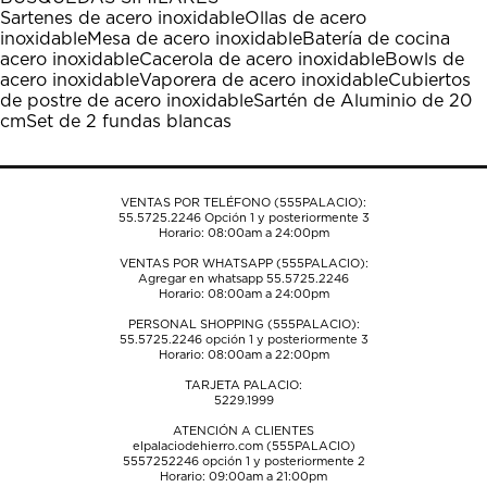
estrella
estrellas.
estrellas.
estrellas.
estrellas.
Sartenes de acero inoxidable
Ollas de acero
Esta
Esta
Esta
Esta
Esta
inoxidable
Mesa de acero inoxidable
Batería de cocina
acción
acción
acción
acción
acción
acero inoxidable
Cacerola de acero inoxidable
Bowls de
abrirá
abrirá
abrirá
abrirá
abrirá
acero inoxidable
Vaporera de acero inoxidable
Cubiertos
el
el
el
el
el
de postre de acero inoxidable
Sartén de Aluminio de 20
formulario
formulario
formulario
formulario
formulario
cm
Set de 2 fundas blancas
de
de
de
de
de
envío.
envío.
envío.
envío.
envío.
VENTAS POR TELÉFONO (555PALACIO):
55.5725.2246
Opción 1 y posteriormente 3
Horario: 08:00am a 24:00pm
VENTAS POR WHATSAPP (555PALACIO):
Agregar en whatsapp 55.5725.2246
Horario: 08:00am a 24:00pm
PERSONAL SHOPPING (555PALACIO):
55.5725.2246
opción 1 y posteriormente 3
Horario: 08:00am a 22:00pm
TARJETA PALACIO:
5229.1999
ATENCIÓN A CLIENTES
elpalaciodehierro.com (555PALACIO)
5557252246
opción 1 y posteriormente 2
Horario: 09:00am a 21:00pm