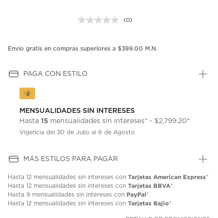
(0)
Sin
puntuación.
Enlace
en
Envío gratis en compras superiores a $399.00 M.N.
la
misma
página.
PAGA CON ESTILO
MENSUALIDADES SIN INTERESES
15
Hasta
mensualidades sin intereses* - $2,799.20*
Vigencia del 30 de Julio al 6 de Agosto
MÁS ESTILOS PARA PAGAR
Tarjetas American Express
Hasta
12 mensualidades
sin intereses con
*
Tarjetas BBVA
Hasta
12 mensualidades
sin intereses con
*
PayPal
Hasta
9 mensualidades
sin intereses con
*
Tarjetas Bajio
Hasta
12 mensualidades
sin intereses con
*