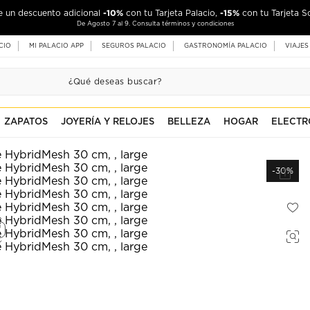
-10%
-15%
de un descuento adicional
con tu Tarjeta Palacio,
con tu Tarjeta S
De Agosto 7 al 9. Consulta términos y condiciones
CIO
MI PALACIO APP
SEGUROS PALACIO
GASTRONOMÍA PALACIO
VIAJES
ZAPATOS
JOYERÍA Y RELOJES
BELLEZA
HOGAR
ELECTR
-30%