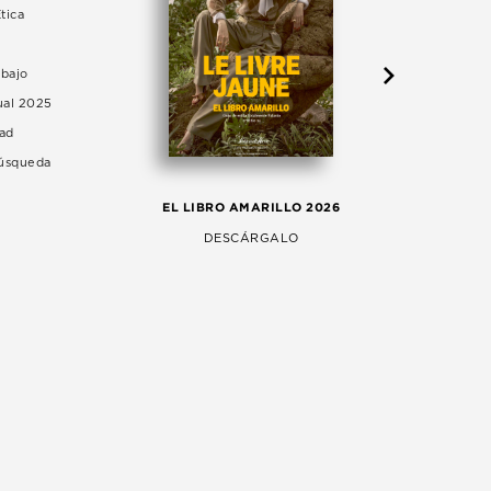
tica
abajo
ual 2025
dad
Búsqueda
LA 
EL LIBRO AMARILLO 2026
AG
DESCÁRGALO