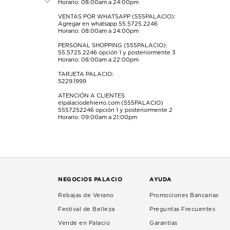
Horario: 08:00am a 24:00pm
envío.
envío.
envío.
envío.
envío.
VENTAS POR WHATSAPP (555PALACIO):
Agregar en whatsapp 55.5725.2246
Horario: 08:00am a 24:00pm
PERSONAL SHOPPING (555PALACIO):
55.5725.2246
opción 1 y posteriormente 3
Horario: 08:00am a 22:00pm
TARJETA PALACIO:
5229.1999
ATENCIÓN A CLIENTES
elpalaciodehierro.com (555PALACIO)
5557252246
opción 1 y posteriormente 2
Horario: 09:00am a 21:00pm
NEGOCIOS PALACIO
AYUDA
Rebajas de Verano
Promociones Bancarias
Festival de Belleza
Preguntas Frecuentes
Vende en Palacio
Garantías