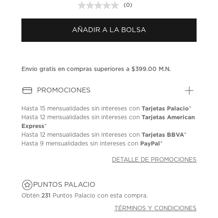
(0)
Sin
puntuación.
Enlace
AÑADIR A LA BOLSA
en
la
misma
página.
Envío gratis en compras superiores a $399.00 M.N.
PROMOCIONES
Tarjetas Palacio
Hasta
15 mensualidades
sin intereses con
*
Tarjetas American
Hasta
12 mensualidades
sin intereses con
Express
*
Tarjetas BBVA
Hasta
12 mensualidades
sin intereses con
*
PayPal
Hasta
9 mensualidades
sin intereses con
*
DETALLE DE PROMOCIONES
PUNTOS PALACIO
Obtén
231
Puntos Palacio con esta compra.
TÉRMINOS Y CONDICIONES