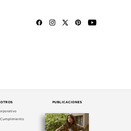
f
i
p
y
SOTROS
PUBLICACIONES
rporativo
e Cumplimiento