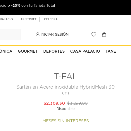
-20%
ocio o
con tu Tarjeta Total
 PALACIO
ARISTOPET
CELEBRA
INICIAR SESIÓN
ÓNICA
GOURMET
DEPORTES
CASA PALACIO
TANE
T-FAL
Sartén en Acero inoxidable HybridMesh 30
cm
$2,309.30
$3,299.00
Disponible
MESES SIN INTERESES