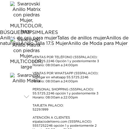
calificar
calificar
calificar
calificar
calificar
el
el
el
el
el
artículo
artículo
artículo
artículo
artículo
con
con
con
con
con
1
2
3
4
5
estrella
estrellas.
estrellas.
estrellas.
estrellas.
BÚSQUEDAS SIMILARES
Esta
Esta
Esta
Esta
Esta
Anillos de oro para mujer
Tallas de anillos mujer
Anillos d
acción
acción
acción
acción
acción
naturales
Anillo Talla 17.5 Mujer
Anillo de Moda para Mujer
abrirá
abrirá
abrirá
abrirá
abrirá
el
el
el
el
el
formulario
formulario
formulario
formulario
formulario
VENTAS POR TELÉFONO (555PALACIO):
55.5725.2246
Opción 1 y posteriormente 3
de
de
de
de
de
Horario: 08:00am a 24:00pm
envío.
envío.
envío.
envío.
envío.
VENTAS POR WHATSAPP (555PALACIO):
Agregar en whatsapp 55.5725.2246
Horario: 08:00am a 24:00pm
PERSONAL SHOPPING (555PALACIO):
55.5725.2246
opción 1 y posteriormente 3
Horario: 08:00am a 22:00pm
TARJETA PALACIO:
5229.1999
ATENCIÓN A CLIENTES
elpalaciodehierro.com (555PALACIO)
5557252246
opción 1 y posteriormente 2