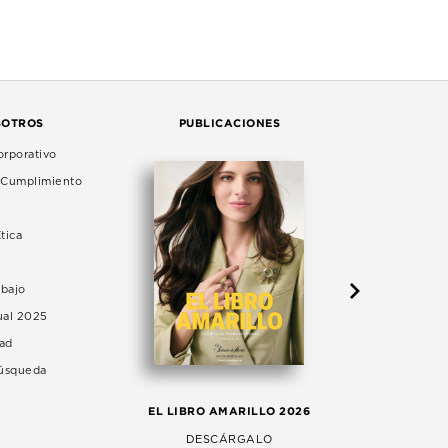
SOTROS
PUBLICACIONES
rporativo
e Cumplimiento
tica
abajo
ual 2025
dad
Búsqueda
LA 
EL LIBRO AMARILLO 2026
AG
DESCÁRGALO