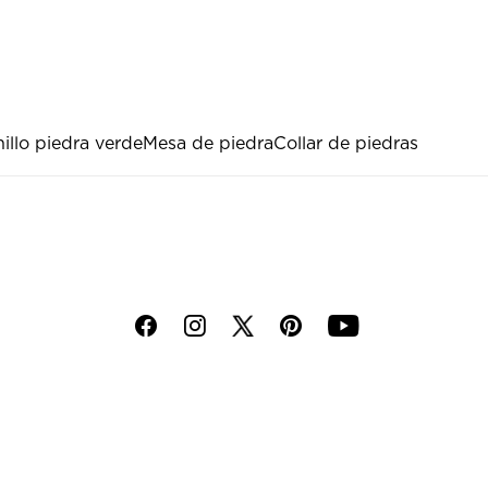
illo piedra verde
Mesa de piedra
Collar de piedras
f
i
p
y