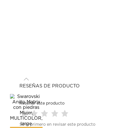
RESEÑAS DE PRODUCTO
Reseñar este producto
Seleccionar
Seleccionar
Seleccionar
Seleccionar
Seleccionar
Sé el primero en revisar este producto
para
para
para
para
para