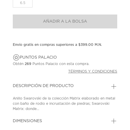
la
6.5
misma
página.
AÑADIR A LA BOLSA
Envío gratis en compras superiores a $399.00 M.N.
PUNTOS PALACIO
Obtén
269
Puntos Palacio con esta compra.
TÉRMINOS Y CONDICIONES
DESCRIPCIÓN DE PRODUCTO
Anillo Swarovski de la colección Matrix elaborado en metal
con baño de rodio e incrustación de piedras; Swarovski
Matrix: donde...
DIMENSIONES