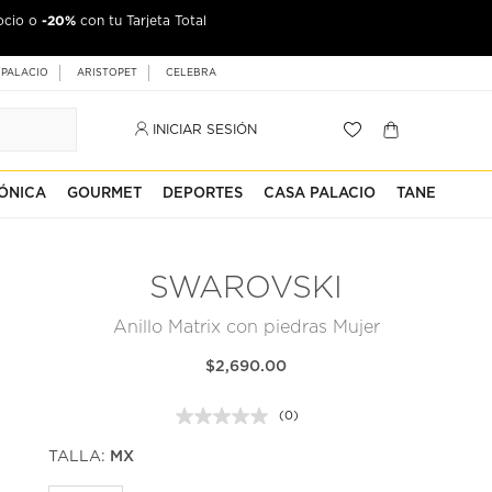
-20%
ocio o
con tu Tarjeta Total
 PALACIO
ARISTOPET
CELEBRA
INICIAR SESIÓN
ÓNICA
GOURMET
DEPORTES
CASA PALACIO
TANE
SWAROVSKI
Anillo Matrix con piedras Mujer
$2,690.00
(0)
Sin
puntuación.
TALLA:
MX
Enlace
en