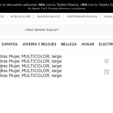
-10%
-15%
de un descuento adicional
con tu Tarjeta Palacio,
con tu Tarjeta S
De Agosto 7 al 9. Consulta términos y condiciones
CIO
MI PALACIO APP
SEGUROS PALACIO
GASTRONOMÍA PALACIO
VIAJES
ZAPATOS
JOYERÍA Y RELOJES
BELLEZA
HOGAR
ELECTR