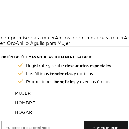
e compromiso para mujer
Anillos de promesa para mujer
An
 en Oro
Anillo Águila para Mujer
OBTÉN LAS ÚLTIMAS NOTICIAS TOTALMENTE PALACIO
descuentos especiales
Regístrate y recibe
.
tendencias
Las últimas
y noticias.
beneficios
Promociones,
y eventos únicos.
MUJER
HOMBRE
HOGAR
SUSCRIBIRME
TU CORREO ELECTRÓNICO