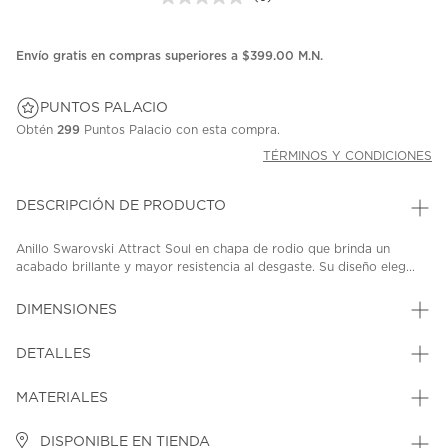
Sin
puntuación.
Enlace
en
Envío gratis en compras superiores a $399.00 M.N.
la
misma
página.
PUNTOS PALACIO
Obtén
299
Puntos Palacio con esta compra.
TÉRMINOS Y CONDICIONES
DESCRIPCIÓN DE PRODUCTO
Anillo Swarovski Attract Soul en chapa de rodio que brinda un
acabado brillante y mayor resistencia al desgaste. Su diseño eleg...
DIMENSIONES
DETALLES
MATERIALES
DISPONIBLE EN TIENDA