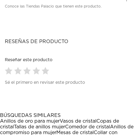
Conoce las Tiendas Palacio que tienen este producto.
RESEÑAS DE PRODUCTO
Reseñar este producto
Seleccionar
Seleccionar
Seleccionar
Seleccionar
Seleccionar
Sé el primero en revisar este producto
para
para
para
para
para
calificar
calificar
calificar
calificar
calificar
el
el
el
el
el
artículo
artículo
artículo
artículo
artículo
con
con
con
con
con
1
2
3
4
5
BÚSQUEDAS SIMILARES
estrella
estrellas.
estrellas.
estrellas.
estrellas.
Anillos de oro para mujer
Vasos de cristal
Copas de
Esta
Esta
Esta
Esta
Esta
cristal
Tallas de anillos mujer
Comedor de cristal
Anillos de
acción
acción
acción
acción
acción
compromiso para mujer
Mesas de cristal
Collar con
abrirá
abrirá
abrirá
abrirá
abrirá