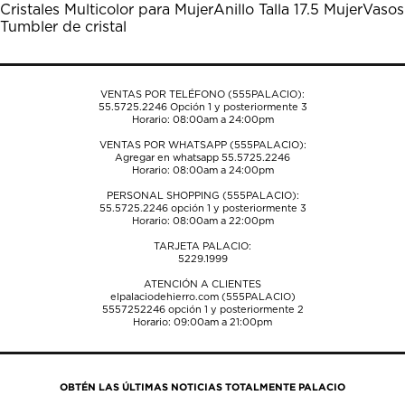
Cristales Multicolor para Mujer
Anillo Talla 17.5 Mujer
Vasos
el
el
el
el
el
Tumbler de cristal
formulario
formulario
formulario
formulario
formulario
de
de
de
de
de
envío.
envío.
envío.
envío.
envío.
VENTAS POR TELÉFONO (555PALACIO):
55.5725.2246
Opción 1 y posteriormente 3
Horario: 08:00am a 24:00pm
VENTAS POR WHATSAPP (555PALACIO):
Agregar en whatsapp 55.5725.2246
Horario: 08:00am a 24:00pm
PERSONAL SHOPPING (555PALACIO):
55.5725.2246
opción 1 y posteriormente 3
Horario: 08:00am a 22:00pm
TARJETA PALACIO:
5229.1999
ATENCIÓN A CLIENTES
elpalaciodehierro.com (555PALACIO)
5557252246
opción 1 y posteriormente 2
Horario: 09:00am a 21:00pm
OBTÉN LAS ÚLTIMAS NOTICIAS TOTALMENTE PALACIO