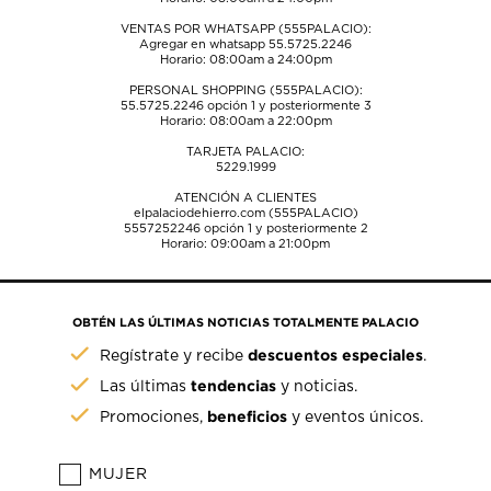
VENTAS POR WHATSAPP (555PALACIO):
Agregar en whatsapp 55.5725.2246
Horario: 08:00am a 24:00pm
PERSONAL SHOPPING (555PALACIO):
55.5725.2246
opción 1 y posteriormente 3
Horario: 08:00am a 22:00pm
TARJETA PALACIO:
5229.1999
ATENCIÓN A CLIENTES
elpalaciodehierro.com (555PALACIO)
5557252246
opción 1 y posteriormente 2
Horario: 09:00am a 21:00pm
OBTÉN LAS ÚLTIMAS NOTICIAS TOTALMENTE PALACIO
descuentos especiales
Regístrate y recibe
.
tendencias
Las últimas
y noticias.
beneficios
Promociones,
y eventos únicos.
MUJER