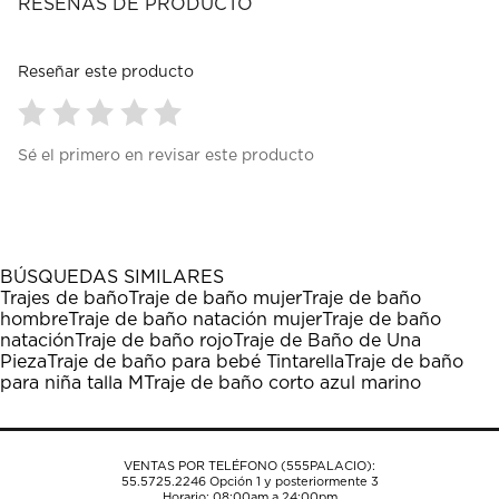
RESEÑAS DE PRODUCTO
Reseñar este producto
Seleccionar
Seleccionar
Seleccionar
Seleccionar
Seleccionar
Sé el primero en revisar este producto
para
para
para
para
para
calificar
calificar
calificar
calificar
calificar
el
el
el
el
el
artículo
artículo
artículo
artículo
artículo
con
con
con
con
con
1
2
3
4
5
BÚSQUEDAS SIMILARES
estrella
estrellas.
estrellas.
estrellas.
estrellas.
Trajes de baño
Traje de baño mujer
Traje de baño
Esta
Esta
Esta
Esta
Esta
hombre
Traje de baño natación mujer
Traje de baño
acción
acción
acción
acción
acción
natación
Traje de baño rojo
Traje de Baño de Una
abrirá
abrirá
abrirá
abrirá
abrirá
Pieza
Traje de baño para bebé Tintarella
Traje de baño
el
el
el
el
el
para niña talla M
Traje de baño corto azul marino
formulario
formulario
formulario
formulario
formulario
de
de
de
de
de
envío.
envío.
envío.
envío.
envío.
VENTAS POR TELÉFONO (555PALACIO):
55.5725.2246
Opción 1 y posteriormente 3
Horario: 08:00am a 24:00pm