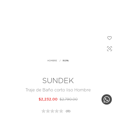
HOMBRE
ROPA
SUNDEK
Traje de Baño corto liso Hombre
$2,232.00
$2,790.00
(0)
Sin