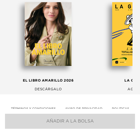
EL LIBRO AMARILLO 2026
LA GAC
DESCÁRGALO
AGOS
TÉRMINOS Y CONDICIONES
AVISO DE PRIVACIDAD
POLITICAS
AÑADIR A LA BOLSA