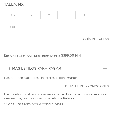
puntuación.
TALLA:
MX
Enlace
en
la
XS
S
M
L
XL
misma
página.
XXL
GUÍA DE TALLAS
Envío gratis en compras superiores a $399.00 M.N.
MÁS ESTILOS PARA PAGAR
PayPal
Hasta
9 mensualidades
sin intereses con
*
DETALLE DE PROMOCIONES
Los montos mostrados pueden variar si durante la compra se aplican
descuentos, promociones o beneficios Palacio
*Consulta términos y condiciones