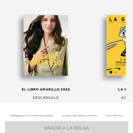
EL LIBRO AMARILLO 2026
LA GAC
DESCÁRGALO
AGOS
TÉRMINOS Y CONDICIONES
AVISO DE PRIVACIDAD
POLITICAS
AÑADIR A LA BOLSA