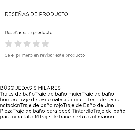
RESEÑAS DE PRODUCTO
Reseñar este producto
Seleccionar
Seleccionar
Seleccionar
Seleccionar
Seleccionar
Sé el primero en revisar este producto
para
para
para
para
para
calificar
calificar
calificar
calificar
calificar
el
el
el
el
el
artículo
artículo
artículo
artículo
artículo
con
con
con
con
con
1
2
3
4
5
BÚSQUEDAS SIMILARES
estrella
estrellas.
estrellas.
estrellas.
estrellas.
Trajes de baño
Traje de baño mujer
Traje de baño
Esta
Esta
Esta
Esta
Esta
hombre
Traje de baño natación mujer
Traje de baño
acción
acción
acción
acción
acción
natación
Traje de baño rojo
Traje de Baño de Una
abrirá
abrirá
abrirá
abrirá
abrirá
Pieza
Traje de baño para bebé Tintarella
Traje de baño
el
el
el
el
el
para niña talla M
Traje de baño corto azul marino
formulario
formulario
formulario
formulario
formulario
de
de
de
de
de
envío.
envío.
envío.
envío.
envío.