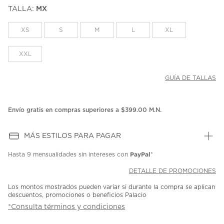
puntuación.
TALLA:
MX
Enlace
en
la
XS
S
M
L
XL
misma
página.
XXL
GUÍA DE TALLAS
Envío gratis en compras superiores a $399.00 M.N.
MÁS ESTILOS PARA PAGAR
PayPal
Hasta
9 mensualidades
sin intereses con
*
DETALLE DE PROMOCIONES
Los montos mostrados pueden variar si durante la compra se aplican
descuentos, promociones o beneficios Palacio
*Consulta términos y condiciones