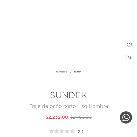
HOMBRE
ROPA
SUNDEK
Traje de baño corto Liso Hombre
$2,232.00
$2,790.00
(0)
Sin