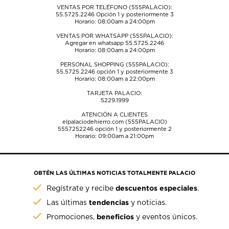
VENTAS POR TELÉFONO (555PALACIO):
55.5725.2246
Opción 1 y posteriormente 3
Horario: 08:00am a 24:00pm
VENTAS POR WHATSAPP (555PALACIO):
Agregar en whatsapp 55.5725.2246
Horario: 08:00am a 24:00pm
PERSONAL SHOPPING (555PALACIO):
55.5725.2246
opción 1 y posteriormente 3
Horario: 08:00am a 22:00pm
TARJETA PALACIO:
5229.1999
ATENCIÓN A CLIENTES
elpalaciodehierro.com (555PALACIO)
5557252246
opción 1 y posteriormente 2
Horario: 09:00am a 21:00pm
OBTÉN LAS ÚLTIMAS NOTICIAS TOTALMENTE PALACIO
descuentos especiales
Regístrate y recibe
.
tendencias
Las últimas
y noticias.
beneficios
Promociones,
y eventos únicos.