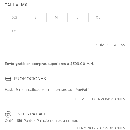
puntuación.
TALLA:
MX
Enlace
en
la
XS
S
M
L
XL
misma
página.
XXL
GUÍA DE TALLAS
Envío gratis en compras superiores a $399.00 M.N.
PROMOCIONES
PayPal
Hasta
9 mensualidades
sin intereses con
*
DETALLE DE PROMOCIONES
PUNTOS PALACIO
Obtén
159
Puntos Palacio con esta compra.
TÉRMINOS Y CONDICIONES