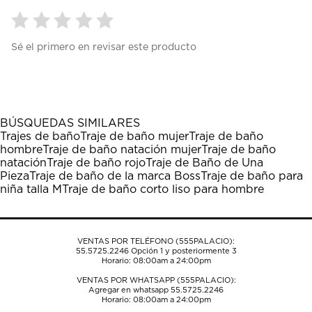
Seleccionar
Seleccionar
Seleccionar
Seleccionar
Seleccionar
Sé el primero en revisar este producto
para
para
para
para
para
calificar
calificar
calificar
calificar
calificar
el
el
el
el
el
artículo
artículo
artículo
artículo
artículo
con
con
con
con
con
1
2
3
4
5
BÚSQUEDAS SIMILARES
estrella
estrellas.
estrellas.
estrellas.
estrellas.
Trajes de baño
Traje de baño mujer
Traje de baño
Esta
Esta
Esta
Esta
Esta
hombre
Traje de baño natación mujer
Traje de baño
acción
acción
acción
acción
acción
natación
Traje de baño rojo
Traje de Baño de Una
abrirá
abrirá
abrirá
abrirá
abrirá
Pieza
Traje de baño de la marca Boss
Traje de baño para
el
el
el
el
el
niña talla M
Traje de baño corto liso para hombre
formulario
formulario
formulario
formulario
formulario
de
de
de
de
de
envío.
envío.
envío.
envío.
envío.
VENTAS POR TELÉFONO (555PALACIO):
55.5725.2246
Opción 1 y posteriormente 3
Horario: 08:00am a 24:00pm
VENTAS POR WHATSAPP (555PALACIO):
Agregar en whatsapp 55.5725.2246
Horario: 08:00am a 24:00pm