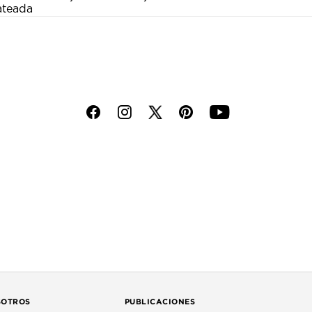
ateada
f
i
p
y
SOTROS
PUBLICACIONES