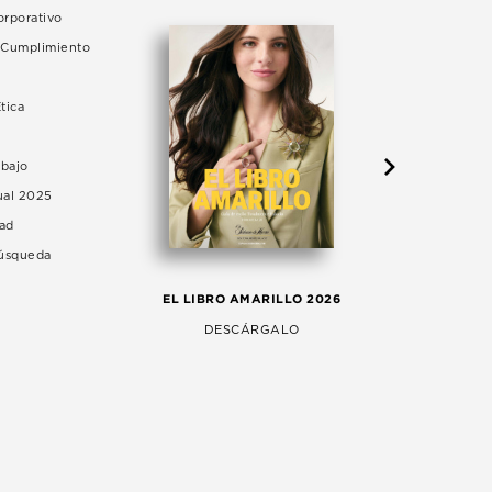
rporativo
e Cumplimiento
tica
abajo
ual 2025
dad
Búsqueda
LA 
EL LIBRO AMARILLO 2026
AG
DESCÁRGALO