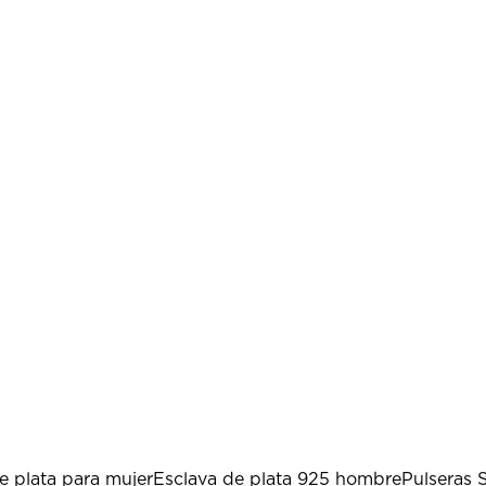
e plata para mujer
Esclava de plata 925 hombre
Pulseras 