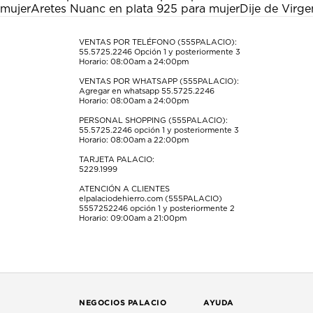
mujer
Aretes Nuanc en plata 925 para mujer
Dije de Virge
VENTAS POR TELÉFONO (555PALACIO):
55.5725.2246
Opción 1 y posteriormente 3
Horario: 08:00am a 24:00pm
VENTAS POR WHATSAPP (555PALACIO):
Agregar en whatsapp 55.5725.2246
Horario: 08:00am a 24:00pm
PERSONAL SHOPPING (555PALACIO):
55.5725.2246
opción 1 y posteriormente 3
Horario: 08:00am a 22:00pm
TARJETA PALACIO:
5229.1999
ATENCIÓN A CLIENTES
elpalaciodehierro.com (555PALACIO)
5557252246
opción 1 y posteriormente 2
Horario: 09:00am a 21:00pm
NEGOCIOS PALACIO
AYUDA