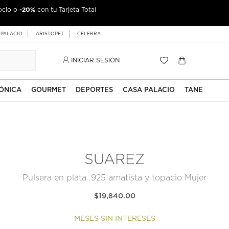
-20%
ocio o
con tu Tarjeta Total
 PALACIO
ARISTOPET
CELEBRA
INICIAR SESIÓN
ÓNICA
GOURMET
DEPORTES
CASA PALACIO
TANE
SUAREZ
Pulsera en plata .925 amatista y topacio Mujer
$19,840.00
MESES SIN INTERESES