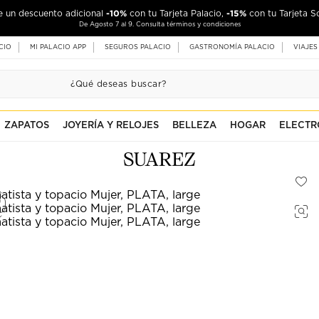
-10%
-15%
de un descuento adicional
con tu Tarjeta Palacio,
con tu Tarjeta S
De Agosto 7 al 9. Consulta términos y condiciones
CIO
MI PALACIO APP
SEGUROS PALACIO
GASTRONOMÍA PALACIO
VIAJES
ZAPATOS
JOYERÍA Y RELOJES
BELLEZA
HOGAR
ELECTR