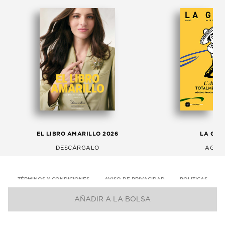
EL LIBRO AMARILLO 2026
LA GAC
DESCÁRGALO
AGOS
TÉRMINOS Y CONDICIONES
AVISO DE PRIVACIDAD
POLITICAS
AÑADIR A LA BOLSA