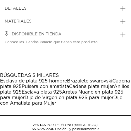
DETALLES
MATERIALES
DISPONIBLE EN TIENDA
Conoce las Tiendas Palacio que tienen este producto.
BÚSQUEDAS SIMILARES
Esclava de plata 925 hombre
Brazalete swarovski
Cadena
plata 925
Pulsera con amatista
Cadena plata mujer
Anillos
plata 925
Esclava plata 925
Aretes Nuanc en plata 925
para mujer
Dije de Virgen en plata 925 para mujer
Dije
con Amatista para Mujer
VENTAS POR TELÉFONO (555PALACIO):
55.5725.2246
Opción 1 y posteriormente 3