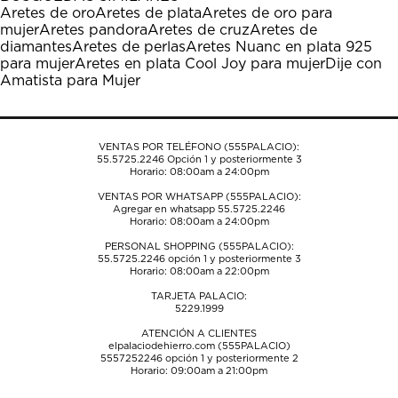
Aretes de oro
Aretes de plata
Aretes de oro para
mujer
Aretes pandora
Aretes de cruz
Aretes de
diamantes
Aretes de perlas
Aretes Nuanc en plata 925
para mujer
Aretes en plata Cool Joy para mujer
Dije con
Amatista para Mujer
VENTAS POR TELÉFONO (555PALACIO):
55.5725.2246
Opción 1 y posteriormente 3
Horario: 08:00am a 24:00pm
VENTAS POR WHATSAPP (555PALACIO):
Agregar en whatsapp 55.5725.2246
Horario: 08:00am a 24:00pm
PERSONAL SHOPPING (555PALACIO):
55.5725.2246
opción 1 y posteriormente 3
Horario: 08:00am a 22:00pm
TARJETA PALACIO:
5229.1999
ATENCIÓN A CLIENTES
elpalaciodehierro.com (555PALACIO)
5557252246
opción 1 y posteriormente 2
Horario: 09:00am a 21:00pm