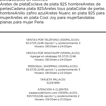
Aretes de plata
Esclava de plata 925 hombre
Aretes de
perlas
Cadena plata 925
Aretes tous plata
Collar de perlas
hombre
Anillo zafiro azul
Aretes Nuanc en plata 925 para
mujer
Aretes en plata Cool Joy para mujer
Sandalias
planas para mujer Perla
VENTAS POR TELÉFONO (555PALACIO):
55.5725.2246
Opción 1 y posteriormente 3
Horario: 08:00am a 24:00pm
VENTAS POR WHATSAPP (555PALACIO):
Agregar en whatsapp 55.5725.2246
Horario: 08:00am a 24:00pm
PERSONAL SHOPPING (555PALACIO):
55.5725.2246
opción 1 y posteriormente 3
Horario: 08:00am a 22:00pm
TARJETA PALACIO:
5229.1999
ATENCIÓN A CLIENTES
elpalaciodehierro.com (555PALACIO)
5557252246
opción 1 y posteriormente 2
Horario: 09:00am a 21:00pm