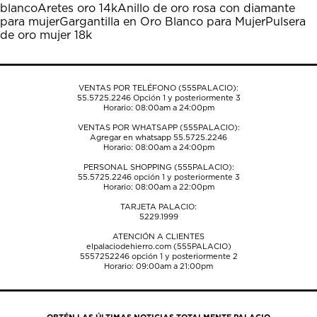
blanco
Aretes oro 14k
Anillo de oro rosa con diamante
para mujer
Gargantilla en Oro Blanco para Mujer
Pulsera
de oro mujer 18k
VENTAS POR TELÉFONO (555PALACIO):
55.5725.2246
Opción 1 y posteriormente 3
Horario: 08:00am a 24:00pm
VENTAS POR WHATSAPP (555PALACIO):
Agregar en whatsapp 55.5725.2246
Horario: 08:00am a 24:00pm
PERSONAL SHOPPING (555PALACIO):
55.5725.2246
opción 1 y posteriormente 3
Horario: 08:00am a 22:00pm
TARJETA PALACIO:
5229.1999
ATENCIÓN A CLIENTES
elpalaciodehierro.com (555PALACIO)
5557252246
opción 1 y posteriormente 2
Horario: 09:00am a 21:00pm