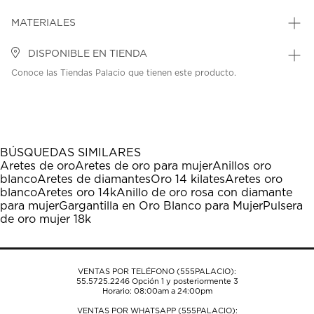
MATERIALES
DISPONIBLE EN TIENDA
Conoce las Tiendas Palacio que tienen este producto.
BÚSQUEDAS SIMILARES
Aretes de oro
Aretes de oro para mujer
Anillos oro
blanco
Aretes de diamantes
Oro 14 kilates
Aretes oro
blanco
Aretes oro 14k
Anillo de oro rosa con diamante
para mujer
Gargantilla en Oro Blanco para Mujer
Pulsera
de oro mujer 18k
VENTAS POR TELÉFONO (555PALACIO):
55.5725.2246
Opción 1 y posteriormente 3
Horario: 08:00am a 24:00pm
VENTAS POR WHATSAPP (555PALACIO):