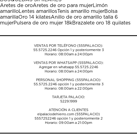
Aretes de oro
Aretes de oro para mujer
Limón
amarillo
Lentes amarillos
Tenis amarillo mujer
Bolsa
amarilla
Oro 14 kilates
Anillo de oro amarillo talla 6
mujer
Pulsera de oro mujer 18k
Brazalete oro 18 quilates
VENTAS POR TELÉFONO (555PALACIO):
55.5725.2246
Opción 1 y posteriormente 3
Horario: 08:00am a 24:00pm
VENTAS POR WHATSAPP (555PALACIO):
Agregar en whatsapp 55.5725.2246
Horario: 08:00am a 24:00pm
PERSONAL SHOPPING (555PALACIO):
55.5725.2246
opción 1 y posteriormente 3
Horario: 08:00am a 22:00pm
TARJETA PALACIO:
5229.1999
ATENCIÓN A CLIENTES
elpalaciodehierro.com (555PALACIO)
5557252246
opción 1 y posteriormente 2
Horario: 09:00am a 21:00pm