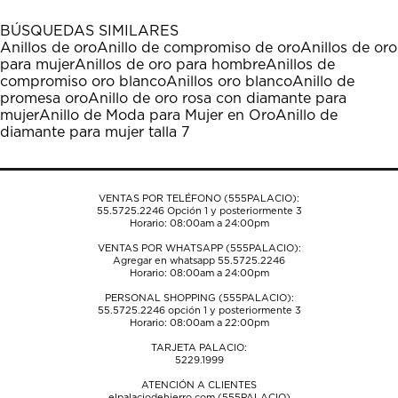
BÚSQUEDAS SIMILARES
Anillos de oro
Anillo de compromiso de oro
Anillos de oro
para mujer
Anillos de oro para hombre
Anillos de
compromiso oro blanco
Anillos oro blanco
Anillo de
promesa oro
Anillo de oro rosa con diamante para
mujer
Anillo de Moda para Mujer en Oro
Anillo de
diamante para mujer talla 7
VENTAS POR TELÉFONO (555PALACIO):
55.5725.2246
Opción 1 y posteriormente 3
Horario: 08:00am a 24:00pm
VENTAS POR WHATSAPP (555PALACIO):
Agregar en whatsapp 55.5725.2246
Horario: 08:00am a 24:00pm
PERSONAL SHOPPING (555PALACIO):
55.5725.2246
opción 1 y posteriormente 3
Horario: 08:00am a 22:00pm
TARJETA PALACIO:
5229.1999
ATENCIÓN A CLIENTES
elpalaciodehierro.com (555PALACIO)