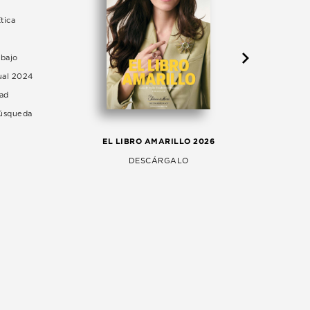
tica
abajo
ual 2024
dad
Búsqueda
LA 
EL LIBRO AMARILLO 2026
AG
DESCÁRGALO