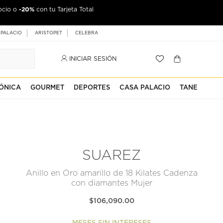
-20%
ocio o
con tu Tarjeta Total
 PALACIO
ARISTOPET
CELEBRA
INICIAR SESIÓN
ÓNICA
GOURMET
DEPORTES
CASA PALACIO
TANE
SUAREZ
Anillo en Oro amarillo de 18 Kilates Cadenza
con diamantes Mujer
$106,090.00
MESES SIN INTERESES