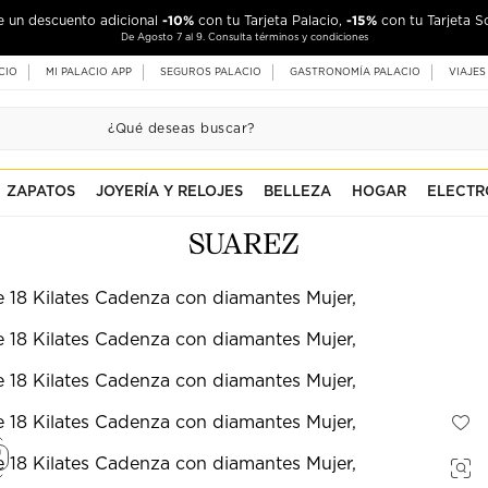
-10%
-15%
de un descuento adicional
con tu Tarjeta Palacio,
con tu Tarjeta S
De Agosto 7 al 9. Consulta términos y condiciones
CIO
MI PALACIO APP
SEGUROS PALACIO
GASTRONOMÍA PALACIO
VIAJES
ZAPATOS
JOYERÍA Y RELOJES
BELLEZA
HOGAR
ELECTR