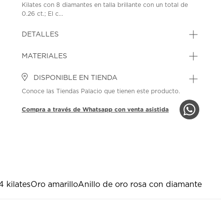
Kilates con 8 diamantes en talla brillante con un total de
0.26 ct.; El c...
DETALLES
MATERIALES
DISPONIBLE EN TIENDA
Conoce las Tiendas Palacio que tienen este producto.
Compra a través de Whatsapp con venta asistida
4 kilates
Oro amarillo
Anillo de oro rosa con diamante