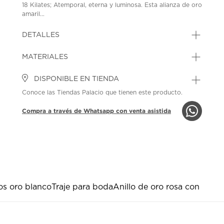
18 Kilates; Atemporal, eterna y luminosa. Esta alianza de oro
amaril...
DETALLES
MATERIALES
DISPONIBLE EN TIENDA
Conoce las Tiendas Palacio que tienen este producto.
Compra a través de Whatsapp con venta asistida
los oro blanco
Traje para boda
Anillo de oro rosa con