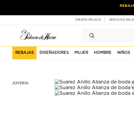
Ir
Ir
REBAJ
al
al
contenido
contenido
principal
de
TARJETA PALACIO
SERVICIOS PALA
pie
de
página
REBAJAS
DISEÑADORES
MUJER
HOMBRE
NIÑOS
JOYERÍA