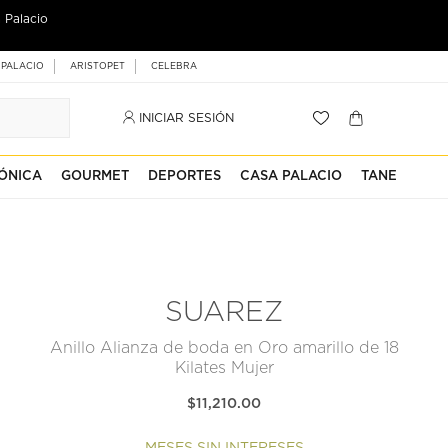
 Palacio
 PALACIO
ARISTOPET
CELEBRA
INICIAR SESIÓN
ÓNICA
GOURMET
DEPORTES
CASA PALACIO
TANE
SUAREZ
Anillo Alianza de boda en Oro amarillo de 18
Kilates Mujer
$11,210.00
MESES SIN INTERESES