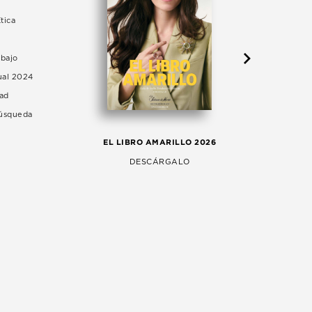
tica
abajo
ual 2024
dad
Búsqueda
LA 
EL LIBRO AMARILLO 2026
AG
DESCÁRGALO