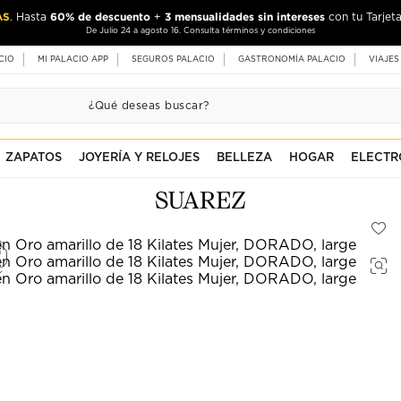
AS
60% de descuento
3 mensualidades sin intereses
. Hasta
+
con tu Tarjeta
De Julio 24 a agosto 16. Consulta términos y condiciones
CIO
MI PALACIO APP
SEGUROS PALACIO
GASTRONOMÍA PALACIO
VIAJES
ZAPATOS
JOYERÍA Y RELOJES
BELLEZA
HOGAR
ELECTR