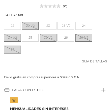
(0)
Sin
puntuación.
TALLA:
MX
Enlace
en
la
22
22 1/2
23
23 1/2
24
misma
página.
24 1/2
25
25 1/2
26
26 1/2
27
GUÍA DE TALLAS
Envío gratis en compras superiores a $399.00 M.N.
PAGA CON ESTILO
MENSUALIDADES SIN INTERESES