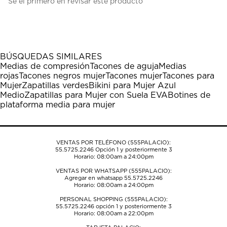
Sé el primero en revisar este producto
para
para
para
para
para
calificar
calificar
calificar
calificar
calificar
el
el
el
el
el
artículo
artículo
artículo
artículo
artículo
con
con
con
con
con
1
2
3
4
5
BÚSQUEDAS SIMILARES
estrella
estrellas.
estrellas.
estrellas.
estrellas.
Medias de compresión
Tacones de aguja
Medias
Esta
Esta
Esta
Esta
Esta
rojas
Tacones negros mujer
Tacones mujer
Tacones para
acción
acción
acción
acción
acción
Mujer
Zapatillas verdes
Bikini para Mujer Azul
abrirá
abrirá
abrirá
abrirá
abrirá
Medio
Zapatillas para Mujer con Suela EVA
Botines de
el
el
el
el
el
plataforma media para mujer
formulario
formulario
formulario
formulario
formulario
de
de
de
de
de
envío.
envío.
envío.
envío.
envío.
VENTAS POR TELÉFONO (555PALACIO):
55.5725.2246
Opción 1 y posteriormente 3
Horario: 08:00am a 24:00pm
VENTAS POR WHATSAPP (555PALACIO):
Agregar en whatsapp 55.5725.2246
Horario: 08:00am a 24:00pm
PERSONAL SHOPPING (555PALACIO):
55.5725.2246
opción 1 y posteriormente 3
Horario: 08:00am a 22:00pm