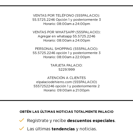
de
de
de
de
de
envío.
envío.
envío.
envío.
envío.
VENTAS POR TELÉFONO (555PALACIO):
55.5725.2246
Opción 1 y posteriormente 3
Horario: 08:00am a 24:00pm
VENTAS POR WHATSAPP (555PALACIO):
Agregar en whatsapp 55.5725.2246
Horario: 08:00am a 24:00pm
PERSONAL SHOPPING (555PALACIO):
55.5725.2246
opción 1 y posteriormente 3
Horario: 08:00am a 22:00pm
TARJETA PALACIO:
5229.1999
ATENCIÓN A CLIENTES
elpalaciodehierro.com (555PALACIO)
5557252246
opción 1 y posteriormente 2
Horario: 09:00am a 21:00pm
OBTÉN LAS ÚLTIMAS NOTICIAS TOTALMENTE PALACIO
descuentos especiales
Regístrate y recibe
.
tendencias
Las últimas
y noticias.