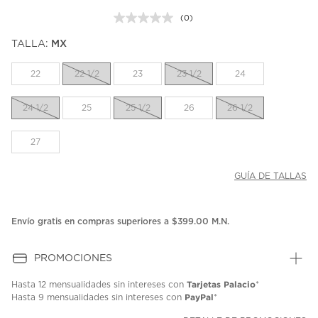
(0)
Sin
puntuación.
TALLA:
MX
Enlace
en
la
22
22 1/2
23
23 1/2
24
misma
página.
24 1/2
25
25 1/2
26
26 1/2
27
GUÍA DE TALLAS
Envío gratis en compras superiores a $399.00 M.N.
PROMOCIONES
Tarjetas Palacio
Hasta
12 mensualidades
sin intereses con
*
PayPal
Hasta
9 mensualidades
sin intereses con
*