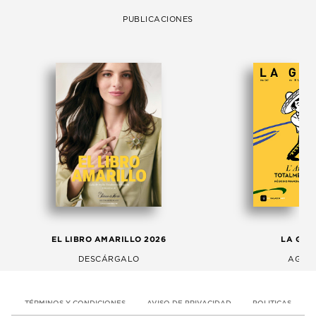
PUBLICACIONES
EL LIBRO AMARILLO 2026
LA GAC
DESCÁRGALO
AGOS
TÉRMINOS Y CONDICIONES
AVISO DE PRIVACIDAD
POLITICAS